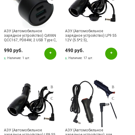
АЗУ (Автомобильное
АЗУ (Автомобильное
зарядное устройство) QAYAN
зарядное устройство) LP9 55
QCC167, PD84W, 2 USB Type C,
12V (5.5*2.5),
1 USB A, цвет черно
дополнительный вход под
серебристый
прикуриватель, длина 3.5
990 руб.
490 руб.
метра, цвет черный
Наличие:
1 шт.
Наличие:
17 шт.
АЗУ (Автомобильное
АЗУ (Автомобильное
зарядное устройство) LP9 55
зарядное устройство) для