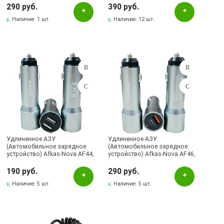
290 руб.
390 руб.
Лениногорск, ул.Вахитова, 5, (АВТОВОКЗАЛ)
Наличие:
1 шт.
Наличие:
12 шт.
Лениногорск, ул.Гафиатуллина, 9, (ЦЕНТР)
Лениногорск, ул.Кутузова, 9А, (БРИЗ)
Октябрьский, пр-кт Ленина, 59/1 (ВЕРБА)
СКЛАД Бугульма, ул.Гафиатуллина, 45
Скуд.Видео
Удлиненное АЗУ
Удлиненное АЗУ
(Автомобильное зарядное
(Автомобильное зарядное
устройство) Afkas-Nova AF44,
устройство) Afkas-Nova AF46,
2 USB, цвет графитовый
1 USB Type C, 1 USB, цвет
серебристый
190 руб.
290 руб.
Наличие:
5 шт.
Наличие:
5 шт.