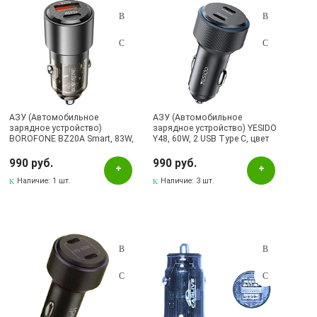
АЗУ (Автомобильное
АЗУ (Автомобильное
зарядное устройство)
зарядное устройство) YESIDO
BOROFONE BZ20A Smart, 83W,
Y48, 60W, 2 USB Type C, цвет
1 USB, 1 USB Type C, PD65W,
черный
QC3.0, цвет прозрачно
990 руб.
990 руб.
черный
Наличие:
1 шт.
Наличие:
3 шт.