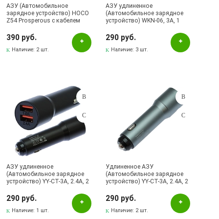
АЗУ (Автомобильное
АЗУ удлиненное
зарядное устройство) HOCO
(Автомобильное зарядное
Z54 Prosperous с кабелем
устройство) WKN-06, 3A, 1
Type-C, 15.5W, 2 USB, длина 1
USB, 1 Type-C, цвет черный
метр, цвет темно серебристый
390 руб.
290 руб.
Наличие:
2 шт.
Наличие:
3 шт.
АЗУ удлиненное
Удлиненное АЗУ
(Автомобильное зарядное
(Автомобильное зарядное
устройство) YY-CT-3A, 2.4A, 2
устройство) YY-CT-3A, 2.4A, 2
USB, цвет черный
USB, цвет серебристый
290 руб.
290 руб.
Наличие:
1 шт.
Наличие:
2 шт.