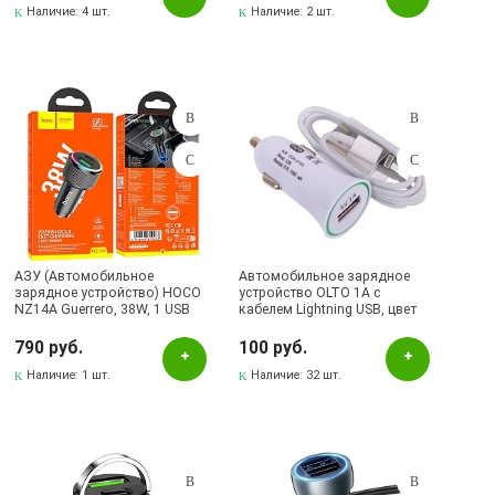
18W, LED дисплей, цвет
Наличие:
4 шт.
Наличие:
2 шт.
серебристый
АЗУ (Автомобильное
Автомобильное зарядное
зарядное устройство) HOCO
устройство OLTO 1A с
NZ14A Guerrero, 38W, 1 USB
кабелем Lightning USB, цвет
Type C, 1 USB A, PD20W,
белый, CCH-2105 | Последняя
QC3.0, Led подсветка, цвет
цена
790 руб.
100 руб.
черный
Наличие:
1 шт.
Наличие:
32 шт.