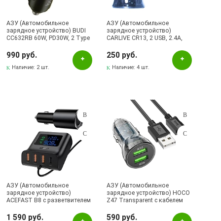
АЗУ (Автомобильное
АЗУ (Автомобильное
зарядное устройство) BUDI
зарядное устройство)
CC632RB 60W, PD30W, 2 Type
CARLIVE CR13, 2 USB, 2.4A,
C, цвет черный
цвет синий
990 руб.
250 руб.
Наличие:
2 шт.
Наличие:
4 шт.
АЗУ (Автомобильное
АЗУ (Автомобильное
зарядное устройство)
зарядное устройство) HOCO
ACEFAST B8 с разветвителем
Z47 Transparent с кабелем
на 1 гнездо прикуривателя, 3
Micro USB, 18W, 2 USB, QC3.0,
USB, 1 USB Type C, 90W, LED
длина 1 метр, цвет черный
1 590 руб.
590 руб.