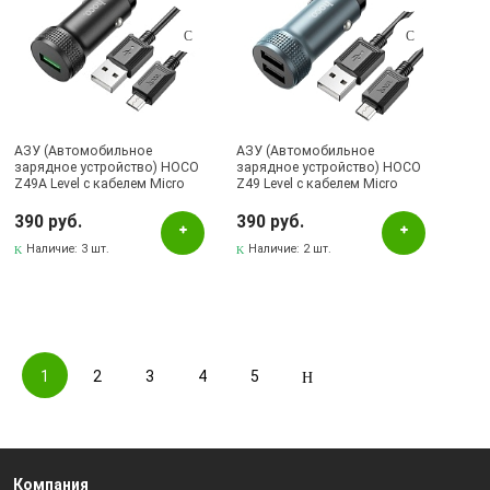
АЗУ (Автомобильное
АЗУ (Автомобильное
зарядное устройство) HOCO
зарядное устройство) HOCO
Z49A Level с кабелем Micro
Z49 Level с кабелем Micro
USB, 18W, 1 USB, длина 1
USB, 12W, 2 USB, длина 1
метр, цвет черный
метр, цвет серебристый
390 руб.
390 руб.
Наличие:
3 шт.
Наличие:
2 шт.
1
2
3
4
5
Компания