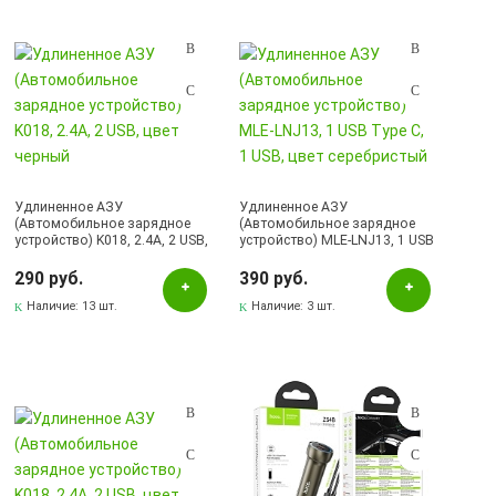
Золотистый
Красный
Розовый
Серебристый
Серый
Удлиненное АЗУ
Удлиненное АЗУ
Синий
(Автомобильное зарядное
(Автомобильное зарядное
устройство) K018, 2.4A, 2 USB,
устройство) MLE-LNJ13, 1 USB
Черный
цвет черный
Type C, 1 USB, цвет
серебристый
290 руб.
390 руб.
Наличие:
13 шт.
Наличие:
3 шт.
Бренд
Afkas-Nova
ASPOR
BOROFONE
BUDI
Eplutus