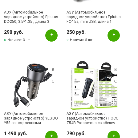
АЗУ (Автомобильное
АЗУ (Автомобильное
зарядное устройство) Eplutus
зарядное устройство) Eplutus
DC-250, 3.5*1.35 , длина 3
FC-152, mini USB, длина 1
метра, цвет черный
метр, цвет черный
290 руб.
250 руб.
Наличие:
3 шт.
Наличие:
5 шт.
АЗУ (Автомобильное
АЗУ (Автомобильное
зарядное устройство) YESIDO
зарядное устройство) HOCO
Y58 со встроенными
Z54B Prosperous с кабелем
кабелями USB Type C,
USB Type C на USB Type C, 2
Lightning 8 pin, 60W, 1 USB A, 1
UBS Type C, PD60W, длина 1
1 490 руб.
790 руб.
USB Type C, PD30W, QC3.0
метр, цвет темно серебристый