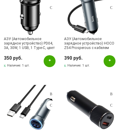
АЗУ (Автомобильное
АЗУ (Автомобильное
зарядное устройство) PD04,
зарядное устройство) HOCO
3A, 30W, 1 USB, 1 Type-C, цвет
Z54 Prosperous с кабелем
черный
Micro USB, 15.5W, 2 USB,
длина 1 метр, цвет темно
350 руб.
390 руб.
серебристый
Наличие:
1 шт.
Наличие:
1 шт.