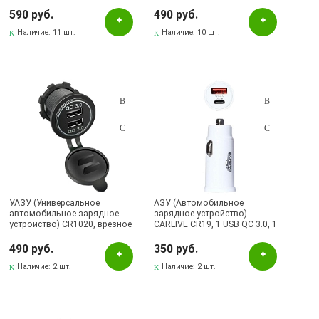
PD20W, QC3.0, с кабелем USB
кабелем APPLE Lightning 8 pin,
Type C на Lightning 8 pin, цвет
2.4А, 12W, 2xUSB, цвет черный
590 руб.
490 руб.
черный
Наличие:
11 шт.
Наличие:
10 шт.
УАЗУ (Универсальное
АЗУ (Автомобильное
автомобильное зарядное
зарядное устройство)
устройство) CR1020, врезное
CARLIVE CR19, 1 USB QC 3.0, 1
в прикуриватель, 2 USB,
Type-C, цвет белый
QC3.0, цвет черный
490 руб.
350 руб.
Наличие:
2 шт.
Наличие:
2 шт.