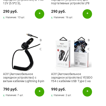
12V (5.5*2.5),
портативных устройств LP8
дополнительный вход под
(5.5*2.5), 12V-2A, длина 1.5 м,
прикуриватель, длина 1.5
цвет черный
290 руб.
290 руб.
метра, цвет черный
Наличие:
13 шт.
Наличие:
16 шт.
АЗУ (Автомобильное
АЗУ (Автомобильное
зарядное устройство) с
зарядное устройство) YESIDO
витым кабелем Lightning 8-pin
Y54 с кабелем USB Type C на
HOCO Z58B, 48W, 1 USB
Lightning 8 pin, 60W, 1 USB
PD30W, QC3.0, 1.7 метра, цвет
Type C, 1 USB, PD30W, цвет
790 руб.
990 руб.
черный
черный
Наличие:
7 шт.
Наличие:
2 шт.