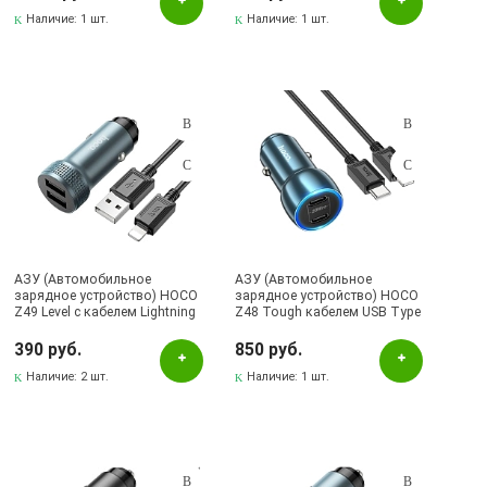
дисплей, цвет черный
(распродажа -30%)
Наличие:
1 шт.
Наличие:
1 шт.
АЗУ (Автомобильное
АЗУ (Автомобильное
зарядное устройство) HOCO
зарядное устройство) HOCO
Z49 Level с кабелем Lightning
Z48 Tough кабелем USB Type
8 pin, 12W, 2 USB, длина 1
C на Lightning 8 pin, 40W, 2
метр, цвет серебристый
USB Type C, длина 1 метр,
390 руб.
850 руб.
цвет ярко синий
Наличие:
2 шт.
Наличие:
1 шт.