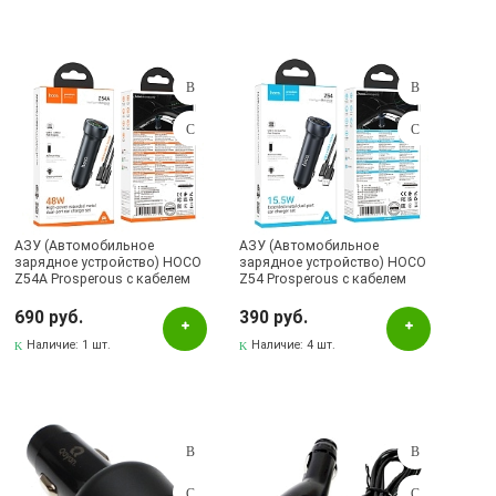
АЗУ (Автомобильное
АЗУ (Автомобильное
зарядное устройство) HOCO
зарядное устройство) HOCO
Z54A Prosperous с кабелем
Z54 Prosperous с кабелем
USB Type C на USB Type C,
Lightning 8 pin, 15.5W, 2 USB,
48W, 1 UBS Type C, 1 USB,
длина 1 метр, цвет темно
690 руб.
390 руб.
длина 1 метр, цвет темно
серебристый
серебристый
Наличие:
1 шт.
Наличие:
4 шт.