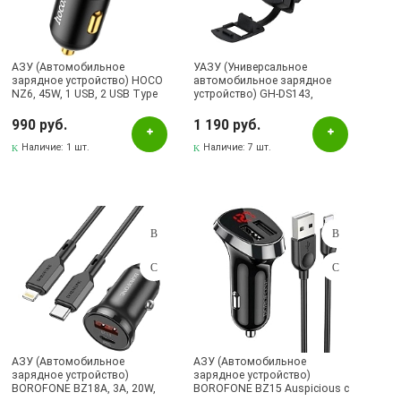
АЗУ (Автомобильное
УАЗУ (Универсальное
зарядное устройство) HOCO
автомобильное зарядное
NZ6, 45W, 1 USB, 2 USB Type
устройство) GH-DS143,
C, PD25W, PD20W, QC3.0, цвет
врезное, 12/24V, 1 USB, 1 USB
черный
Type C, QC3.0, PD, цвет
990 руб.
1 190 руб.
черный
Наличие:
1 шт.
Наличие:
7 шт.
АЗУ (Автомобильное
АЗУ (Автомобильное
зарядное устройство)
зарядное устройство)
BOROFONE BZ18A, 3А, 20W,
BOROFONE BZ15 Auspicious с