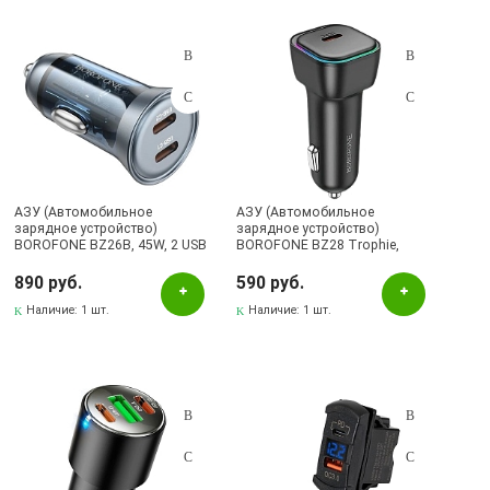
АЗУ (Автомобильное
АЗУ (Автомобильное
зарядное устройство)
зарядное устройство)
BOROFONE BZ26B, 45W, 2 USB
BOROFONE BZ28 Trophie,
Type C, PD25W, QC3.0, цвет
30W, 1 USB Type C, PD30W,
прозрачно синий
цвет черный
890 руб.
590 руб.
Наличие:
1 шт.
Наличие:
1 шт.