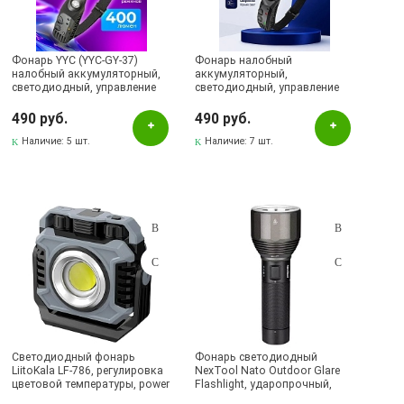
Бренд
BLESKLUX
Фонарь YYC (YYC-GY-37)
LiitoKala
Фонарь налобный
налобный аккумуляторный,
аккумуляторный,
светодиодный, управление
светодиодный, управление
YEMAO
жестами, угол освещения
жестами, угол освещения
270º, тип АКБ 18650
270º, тип АКБ 18650
490 руб.
490 руб.
YYC
(1200mAh), разъем зарядки
(1200mAh), разъем зарядки
Type-c, цвет черный
Наличие:
5 шт.
Type-c, цвет черный
Наличие:
7 шт.
Фотон
Наличие в магазинах
Pаспределительный центр
Азнакаево, ул. Ленина, 21
Альметьевск, ул.Ленина, 132, ТЦ ЛЕНТА
Бавлы, ул.Пионерская, 11
Бугульма, ул.Ленина, 145, ТЦ ЭССЕН
Светодиодный фонарь
Фонарь светодиодный
LiitoKala LF-786, регулировка
NexTool Nato Outdoor Glare
Бугульма, ул.Ленина, 2Б, ТД ТЕХНОПОЛИС
цветовой температуры, power
Flashlight, ударопрочный,
bank, цвет черно серый
влагозащита IPX7, цвет