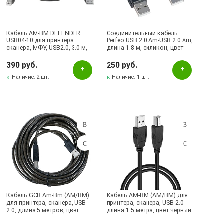
Pаспределительный центр
Альметьевск, ул.Ленина, 132, ТЦ ЛЕНТА
Кабель AM-BM DEFENDER
Соединительный кабель
USB04-10 для принтера,
Perfeo USB 2.0 Am-USB 2.0 Am,
сканера, МФУ, USB2.0, 3.0 м,
Бавлы, ул.Пионерская, 11
длина 1.8 м, силикон, цвет
цвет черный
черный
390 руб.
Бугульма, ул.Ленина, 145, ТЦ ЭССЕН
250 руб.
Наличие:
2 шт.
Наличие:
1 шт.
Бугульма, ул.Ленина, 2Б, ТД ТЕХНОПОЛИС
Бугульма, ул.М.Джалиля, 7, ЦУМ
Бугульма, ул.Советская, 82
Бугульма, ул.Тукая, 70
Октябрьский, пр-кт Ленина, 59/1 (ВЕРБА)
СКЛАД Бугульма, ул.Гафиатуллина, 45
Кабель GCR Am-Bm (AM/BM)
Кабель AM-BM (AM/BM) для
для принтера, сканера, USB
принтера, сканера, USB 2.0,
2.0, длина 5 метров, цвет
длина 1.5 метра, цвет черный
черный