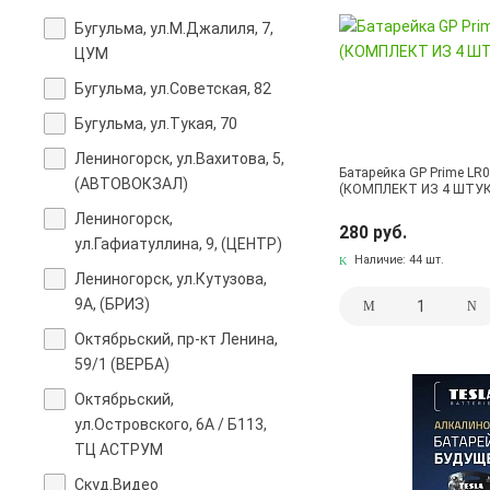
Бугульма, ул.М.Джалиля, 7,
ЦУМ
Бугульма, ул.Советская, 82
Бугульма, ул.Тукая, 70
Лениногорск, ул.Вахитова, 5,
Батарейка GP Prime LR0
(АВТОВОКЗАЛ)
(КОМПЛЕКТ ИЗ 4 ШТУК
Лениногорск,
280 руб.
ул.Гафиатуллина, 9, (ЦЕНТР)
Наличие:
44 шт.
Лениногорск, ул.Кутузова,
9А, (БРИЗ)
Октябрьский, пр-кт Ленина,
59/1 (ВЕРБА)
Октябрьский,
ул.Островского, 6А / Б113,
ТЦ АСТРУМ
Скуд.Видео