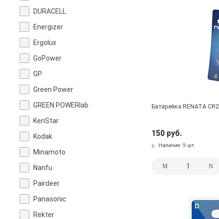
DURACELL
Energizer
Ergolux
GoPower
GP
Green Power
GREEN POWERlab
Батарейка RENATA CR20
KenStar
150 руб.
Kodak
Наличие:
9 шт.
Minamoto
Nanfu
Pairdeer
Panasonic
Rekter