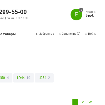
0
 299-55-00
Корзина
0 руб.
а | пн.-пт. 8:00-17:00
е товары
Избранное
Сравнение
(0)
Войти
450
4
LR44
10
LR54
2
23
3
Батарейки для слуховых аппаратов
27