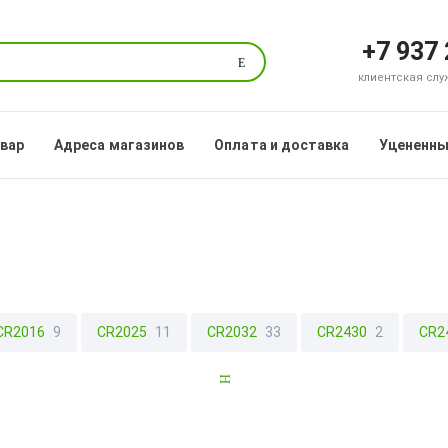
+7 937
Поиск
клиентская служб
овар
Адреса магазинов
Оплата и доставка
Уцененны
CR2016
9
CR2025
11
CR2032
33
CR2430
2
CR2
т D (R20,LR20)
33
Мизинчиковые AAA (R-03,LR-03)
58
A
14)
16
Батарейки других форматов
6