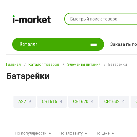
Каталог
Заказать т
Главная
Каталог товаров
Элементы питания
Батарейки
Батарейки
A27
9
CR1616
4
CR1620
4
CR1632
4
Пальчиковые AA (R6,LR6)
69
Крона 9V
11
Форма
Круглые батарейки "таблетки"
35
Формат С (R14,LR
По популярности
По алфавиту
По цене