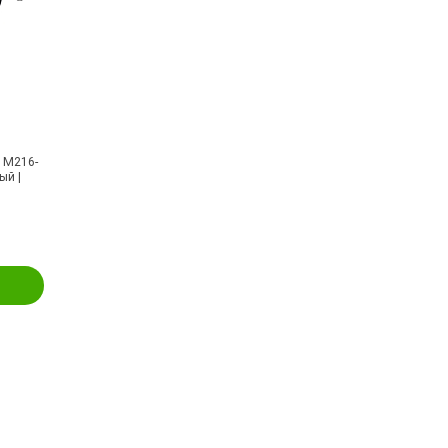
 M216-
ый |