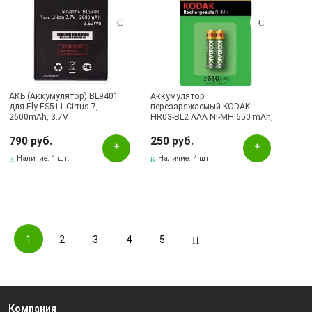
АКБ (Аккумулятор) BL9401
Аккумулятор
для Fly FS511 Cirrus 7,
перезаряжаемый KODAK
2600mAh, 3.7V
HR03-BL2 AAA NI-MH 650 mAh,
тип мизинчиковый
790 руб.
250 руб.
Наличие:
1 шт.
Наличие:
4 шт.
1
2
3
4
5
Компания