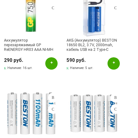
Аккумулятор
АКБ (Аккумулятор) BESTON
перезаряжаемый GP
18650 BL2, 3.7V, 2000mah,
ReENERGY HR03 AAA NI-MH
кабель USB на 2 Type-C
750mAh, тип мизинчиковый
(Продажа комплектом)
290 руб.
590 руб.
Наличие:
16 шт.
Наличие:
5 шт.