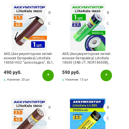
Желтый
Зеленый
Красный
Оранжевый
Рисунок
АКБ (Аккумуляторная литий-
АКБ (Аккумуляторная литий-
Салатовый
ионная батарейка) LiitoKala
ионная батарейка) LiitoKala
18650 HG2 "шоколадка", BL1,
18650 (34B-JT, NCR18650B),
Серебристый
li-ion, 3000 mAh, 3.7V, с
BL1, li-ion, 3400 mAh, 3.7V, с
выводами для шyрyповерта,
выпуклым плюсом, без
490 руб.
590 руб.
Серый
без защиты
защиты
Наличие:
20 шт.
Наличие:
13 шт.
Синий
Черный
Бренд
BESTON
GP