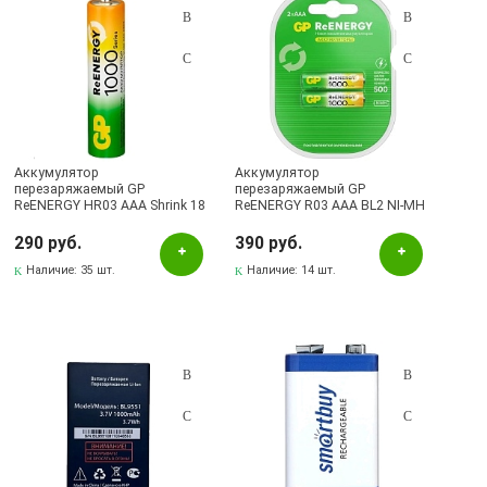
Аккумулятор
Аккумулятор
перезаряжаемый GP
перезаряжаемый GP
ReENERGY HR03 AAA Shrink 18
ReENERGY R03 AAA BL2 NI-MH
NI-MH 1000mAh (950mAh), тип
1000mAh, тип мизинчиковый
мизинчиковый
290 руб.
390 руб.
Наличие:
35 шт.
Наличие:
14 шт.