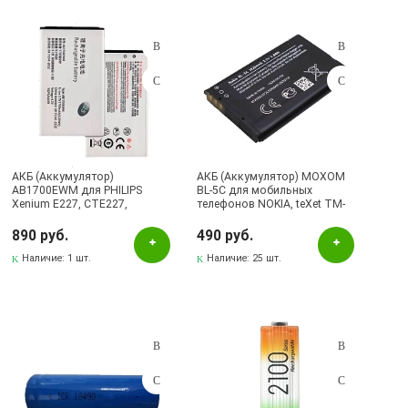
АКБ (Аккумулятор)
АКБ (Аккумулятор) MOXOM
AB1700EWM для PHILIPS
BL-5C для мобильных
Xenium E227, CTE227,
телефонов NOKIA, teXet TM-
1700мАч, цвет белый
122, 1020mAh, 3.85V
890 руб.
490 руб.
Наличие:
1 шт.
Наличие:
25 шт.