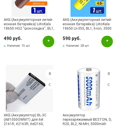
LiitoKala
SMARTBUY
АКБ (Аккумуляторная литий-
АКБ (Аккумуляторная литий-
ионная батарейка) LiitoKala
ионная батарейка) LiitoKala
18650 HG2 "шоколадка", BL1,
18650 Lii-35S, BL1, li-ion, 3500
li-ion, 3000 mAh, 3.7V, с
mAh, 3.7V, с плоским плюсом,
Наличие в магазинах
плоским плюсом, без защиты
без защиты
490 руб.
590 руб.
Pаспределительный центр
Наличие:
15 шт.
Наличие:
28 шт.
Альметьевск, ул.Ленина, 132, ТЦ ЛЕНТА
Бавлы, ул.Пионерская, 11
Бугульма, ул.Ленина, 145, ТЦ ЭССЕН
Бугульма, ул.Ленина, 2Б, ТД ТЕХНОПОЛИС
Бугульма, ул.М.Джалиля, 7, ЦУМ
Бугульма, ул.Советская, 82
Бугульма, ул.Тукая, 70
АКБ (Аккумулятор) BL-3C
Аккумулятор
Лениногорск, ул.Вахитова, 5, (АВТОВОКЗАЛ)
(AB1050GWMT) для itel
перезаряжаемый BESTON, D,
2161R, it2163R, itel2160,
R20, BL2, NI-MH, 5000mAh
Лениногорск, ул.Гафиатуллина, 9, (ЦЕНТР)
1050mAh
(продажа комплектом)