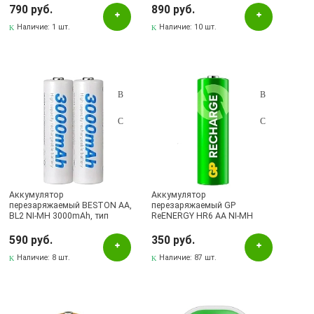
790 руб.
890 руб.
Лениногорск, ул.Кутузова, 9А, (БРИЗ)
Наличие:
1 шт.
Наличие:
10 шт.
Октябрьский, пр-кт Ленина, 59/1 (ВЕРБА)
Аккумулятор
Аккумулятор
перезаряжаемый BESTON AA,
перезаряжаемый GP
BL2 NI-MH 3000mAh, тип
ReENERGY HR6 AA NI-MH
пальчиковый (продажа
1000mAh, тип пальчиковый
комплектом)
590 руб.
350 руб.
Наличие:
8 шт.
Наличие:
87 шт.