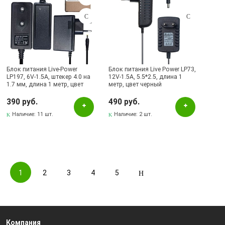
Блок питания Live-Power
Блок питания Live Power LP73,
LP197, 6V-1.5A, штекер 4.0 на
12V-1.5A, 5.5*2.5, длина 1
1.7 мм, длина 1 метр, цвет
метр, цвет черный
черный (подходит для
тонометров)
390 руб.
490 руб.
Наличие:
11 шт.
Наличие:
2 шт.
1
2
3
4
5
Компания