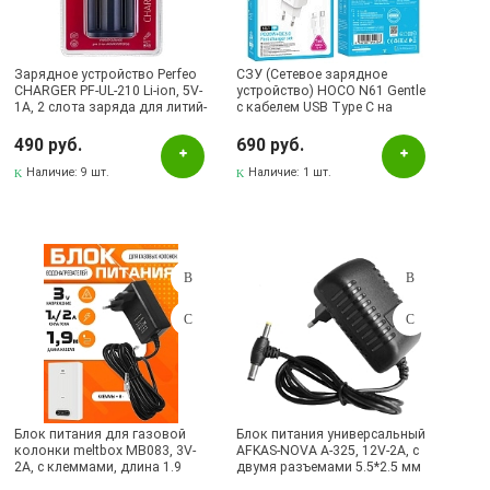
meltbox
MRM
Зарядное устройство Perfeo
СЗУ (Сетевое зарядное
CHARGER PF-UL-210 Li-ion, 5V-
устройство) HOCO N61 Gentle
Perfeo
1A, 2 слота заряда для литий-
с кабелем USB Type C на
ионных аккумуляторов
Lightning 8 pin, 20W, 1 USB
Remax
18650, 16340, 17335, 18490,
Type C, 1 USB A, PD20W,
490 руб.
690 руб.
20700, работает от кабеля
QC3.0, длина 1 метр, цвет
Samsung
Type-C, цвет черный
Наличие:
9 шт.
белый
Наличие:
1 шт.
Yesido
Наличие в магазинах
Pаспределительный центр
Альметьевск, ул.Ленина, 132, ТЦ ЛЕНТА
Бавлы, ул.Пионерская, 11
Бугульма, ул.Ленина, 145, ТЦ ЭССЕН
Блок питания для газовой
Блок питания универсальный
Бугульма, ул.Ленина, 2Б, ТД ТЕХНОПОЛИС
колонки meltbox MB083, 3V-
AFKAS-NOVA A-325, 12V-2A, с
2A, с клеммами, длина 1.9
двумя разъемами 5.5*2.5 мм
Бугульма, ул.М.Джалиля, 7, ЦУМ
метра, цвет черный
и 4.0*1.7 мм, длина 1 метр,