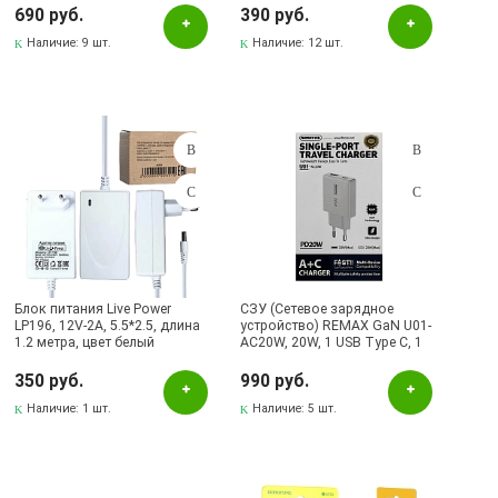
цвет черный
690 руб.
390 руб.
Бугульма, ул.Советская, 82
Наличие:
9 шт.
Наличие:
12 шт.
Бугульма, ул.Тукая, 70
Лениногорск, ул.Вахитова, 5, (АВТОВОКЗАЛ)
Лениногорск, ул.Гафиатуллина, 9, (ЦЕНТР)
Лениногорск, ул.Кутузова, 9А, (БРИЗ)
Октябрьский, пр-кт Ленина, 59/1 (ВЕРБА)
СКЛАД Бугульма, ул.Гафиатуллина, 45
Блок питания Live Power
СЗУ (Сетевое зарядное
LP196, 12V-2A, 5.5*2.5, длина
устройство) REMAX GaN U01-
1.2 метра, цвет белый
AC20W, 20W, 1 USB Type C, 1
USB, цвет белый
350 руб.
990 руб.
Наличие:
1 шт.
Наличие:
5 шт.