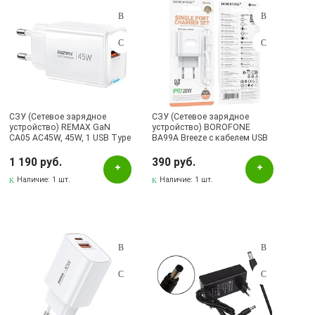
СЗУ (Сетевое зарядное
СЗУ (Сетевое зарядное
устройство) REMAX GaN
устройство) BOROFONE
CA05 AC45W, 45W, 1 USB Type
BA99A Breeze с кабелем USB
C, 1 USB, цвет белый
Type C на Lightning 8 pin,
PD20W, 1 USB Type C, длина 1
1 190 руб.
390 руб.
метр, цвет белый
Наличие:
1 шт.
Наличие:
1 шт.