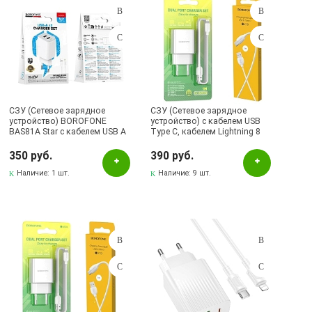
СЗУ (Сетевое зарядное
СЗУ (Сетевое зарядное
устройство) BOROFONE
устройство) с кабелем USB
BAS81A Star с кабелем USB A
Type C, кабелем Lightning 8
на Micro USB, 10.5W, 2 USB A,
pin, 2.1A, 2 USB A, длина 1
длина 1 метр, цвет белый
метр, цвет белый
350 руб.
390 руб.
Наличие:
1 шт.
Наличие:
9 шт.