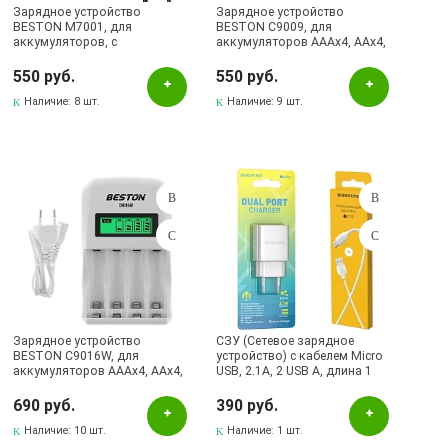
Зарядное устройство
Зарядное устройство
BESTON M7001, для
BESTON C9009, для
аккумуляторов, с
аккумуляторов AAAx4, AAx4,
индикацией заряда, цвет
с индикацией заряда, цвет
черный
белый
550 руб.
550 руб.
Наличие:
8 шт.
Наличие:
9 шт.
Зарядное устройство
СЗУ (Сетевое зарядное
BESTON C9016W, для
устройство) с кабелем Micro
аккумуляторов AAAx4, AAx4,
USB, 2.1A, 2 USB A, длина 1
дисплей с индикацией
метр, цвет белый
заряда, цвет белый
690 руб.
390 руб.
Наличие:
10 шт.
Наличие:
1 шт.