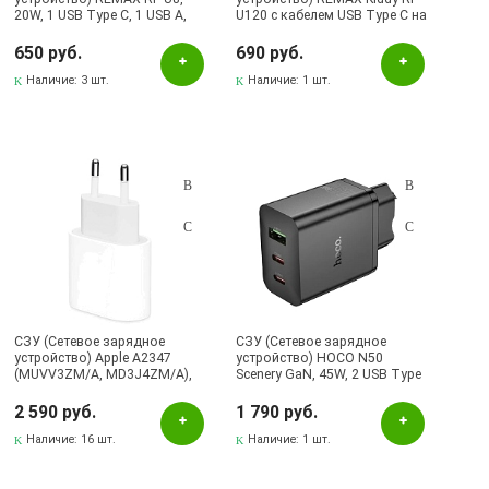
20W, 1 USB Type C, 1 USB A,
U120 с кабелем USB Type C на
цвет белый
Lightning 8 pin, 20W, 1 USB, 1
USB Type C, длина 1 метр,
650 руб.
690 руб.
цвет белый
Наличие:
3 шт.
Наличие:
1 шт.
СЗУ (Сетевое зарядное
СЗУ (Сетевое зарядное
устройство) Apple A2347
устройство) HOCO N50
(MUVV3ZM/A, MD3J4ZM/A),
Scenery GaN, 45W, 2 USB Type
порт Type-C, 20W, цвет белый
C, 1 USB A, PD45W, QC3.0, цвет
черный
2 590 руб.
1 790 руб.
Наличие:
16 шт.
Наличие:
1 шт.