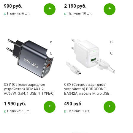
USB A, Led дисплей, цвет
Type C, цвет черный
черный
990 руб.
2 190 руб.
Наличие:
6 шт.
Наличие:
10 шт.
СЗУ (Сетевое зарядное
СЗУ (Сетевое зарядное
устройство) REMAX U2-
устройство) BOROFONE
AC67W, GaN, 1 USB, 1 TYPE-C,
BAS42A, кабель Micro USB,
67W, LED дисплей контроля
18W, 1 USB, QC3.0, цвет белый
мощности заряда, цвет
1 990 руб.
490 руб.
графитовый
Наличие:
1 шт.
Наличие:
1 шт.