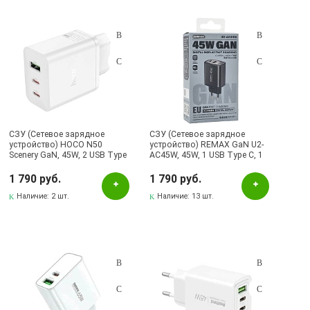
СЗУ (Сетевое зарядное
СЗУ (Сетевое зарядное
устройство) HOCO N50
устройство) REMAX GaN U2-
Scenery GaN, 45W, 2 USB Type
AC45W, 45W, 1 USB Type C, 1
C, 1 USB A, PD45W, QC3.0, цвет
USB A, Led дисплей, цвет
белый
черный
1 790 руб.
1 790 руб.
Наличие:
2 шт.
Наличие:
13 шт.