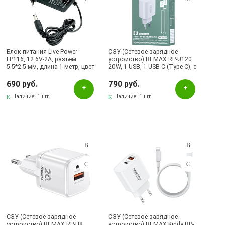
Блок питания Live-Power
СЗУ (Сетевое зарядное
LP116, 12.6V-2A, разъем
устройство) REMAX RP-U120
5.5*2.5 мм, длина 1 метр, цвет
20W, 1 USB, 1 USB-C (Type C), с
черный
кабелем 30W Type-C на Type-
C, длина 1 метр, цвет белый
690 руб.
790 руб.
Наличие:
1 шт.
Наличие:
1 шт.
СЗУ (Сетевое зарядное
СЗУ (Сетевое зарядное
устройство) REMAX RP-U8,
устройство) REMAX Kiddy RP-