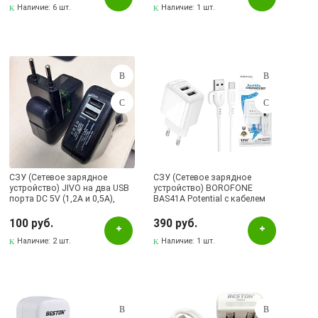
Наличие:
6 шт.
черный
Наличие:
1 шт.
СЗУ (Сетевое зарядное
СЗУ (Сетевое зарядное
устройство) JIVO на два USB
устройство) BOROFONE
порта DC 5V (1,2А и 0,5А),
BAS41A Potential с кабелем
цвет черный
USB Type C, 12W, 2 USB A,
длина 1 метр, цвет белый
100 руб.
390 руб.
Наличие:
2 шт.
Наличие:
1 шт.