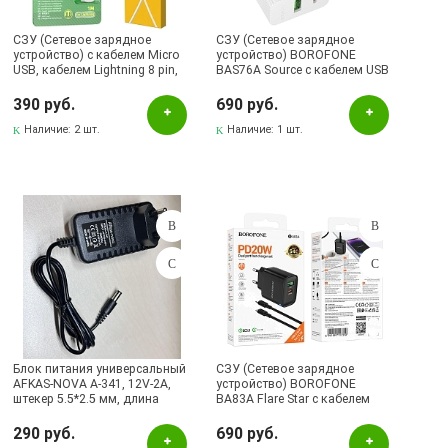
СЗУ (Сетевое зарядное
СЗУ (Сетевое зарядное
устройство) с кабелем Micro
устройство) BOROFONE
USB, кабелем Lightning 8 pin,
BAS76A Source с кабелем USB
2.1A, 2 USB A, длина 1 метр,
Type C на на Lightning 8 pin, 1
цвет белый
USB Type C, 1 USB A, PD30W,
390 руб.
690 руб.
QC3.0, длина 1 метр, цвет
Наличие:
2 шт.
белый
Наличие:
1 шт.
Блок питания универсальный
СЗУ (Сетевое зарядное
AFKAS-NOVA A-341, 12V-2A,
устройство) BOROFONE
штекер 5.5*2.5 мм, длина
BA83A Flare Star с кабелем
кабеля 1 метр, цвет черный
Type C на Lightning 8 pin, 1
USB Type C, 1 USB A, PD20W,
290 руб.
690 руб.
QC3.0, длина 1 метр, цвет