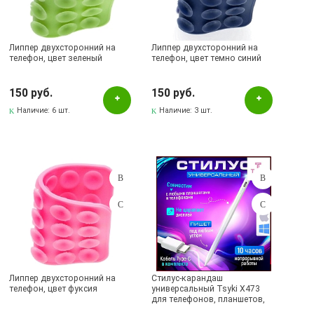
Сиреневый
Фиолетовый
Липпер двухсторонний на
Липпер двухсторонний на
телефон, цвет зеленый
телефон, цвет темно синий
черный
Черный
150 руб.
150 руб.
Наличие:
6 шт.
Наличие:
3 шт.
Бренд
Earldom
KOOSDA
Tsyki
Yesido
Наличие в магазинах
Липпер двухсторонний на
Стилус-карандаш
Pаспределительный центр
телефон, цвет фуксия
универсальный Tsyki X473
для телефонов, планшетов,
Альметьевск, ул.Ленина, 132, ТЦ ЛЕНТА
наручных часов (iOS, Android,