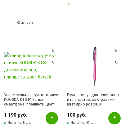
Ситемы охлаждения для смартфонов
0
Стилусы, ручки стилусы
14
Фильтр
Подбор параметров
Розничная цена
Универсальная ручка - стилус
Ручка стилус для телефонов
KOOSDA KTS-P122 для
и планшетов, со стразами,
смартфона, планшета, цвет
цвет ярко розовый
Цвет
белый
1 190 руб.
100 руб.
Бежевый
Наличие:
5 шт.
Наличие:
47 шт.
Белый
Бирюзовый