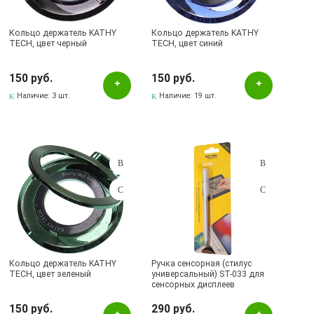
Кольцо держатель KATHY
Кольцо держатель KATHY
TECH, цвет черный
TECH, цвет синий
150 руб.
150 руб.
Наличие:
3 шт.
Наличие:
19 шт.
Кольцо держатель KATHY
Ручка сенсорная (стилус
TECH, цвет зеленый
универсальный) ST-033 для
сенсорных дисплеев
смартфонов, планшетов,
планшетов для рисования,
150 руб.
290 руб.