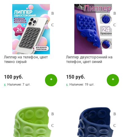
Бронзовый
Голубой
Желтый
Зеленый
Золотистый
Липпер на телефон, цвет
Липпер двухсторонний на
Коричневый
темно серый
телефон, цвет синий
Красный
100 руб.
150 руб.
Оранжевый
Наличие:
7 шт.
Наличие:
19 шт.
Разноцветный
Рисунок
Розовый
Серебристый
Серый
Синий