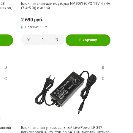
508,
Блок питания для ноутбука HP 90W (CPQ 19V 4.74A
дников,
(7.4*5.0)) с иглой
2 690 руб.
Наличие:
1 шт.
В корзину
ильный
Блок питания универсальный Live Power LP-397,
регулировка 3-12V, ток до 5A, LCD дисплей, штекер