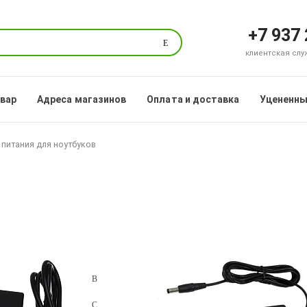
+7 937
Поиск
клиентская служб
овар
Адреса магазинов
Оплата и доставка
Уцененны
 питания для ноутбуков