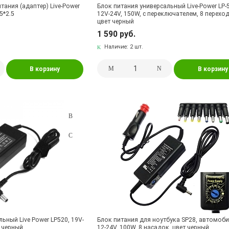
ания (адаптер) Live-Power
Блок питания универсальный Live-Power LP-
.5*2.5
12V-24V, 150W, с переключателем, 8 перехо
цвет черный
1 590 руб.
Наличие:
2 шт.
В корзину
В корзину
ьный Live Power LP520, 19V-
Блок питания для ноутбука SP28, автомоб
т черный
12-24V, 100W, 8 насадок, цвет черный