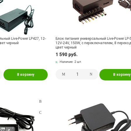
ьный Live-Power LP427, 12-
Блок питания универсальный Live-Power LP-
цвет черный
12V-24V, 150W, с переключателем, 8 перехо
цвет черный
1 590 руб.
Наличие:
2 шт.
В корзину
В корзину