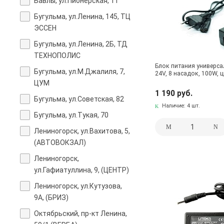
Бавлы, ул.Пионерская, 11
Бугульма, ул.Ленина, 145, ТЦ
ЭССЕН
Бугульма, ул.Ленина, 2Б, ТД
ТЕХНОПОЛИС
Блок питания универсал
Бугульма, ул.М.Джалиля, 7,
24V, 8 насадок, 100W, 
ЦУМ
1 190 руб.
Бугульма, ул.Советская, 82
Наличие:
4 шт.
Бугульма, ул.Тукая, 70
Лениногорск, ул.Вахитова, 5,
(АВТОВОКЗАЛ)
Лениногорск,
ул.Гафиатуллина, 9, (ЦЕНТР)
Лениногорск, ул.Кутузова,
9А, (БРИЗ)
Октябрьский, пр-кт Ленина,