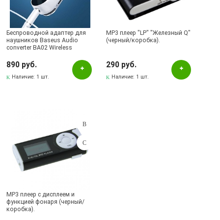
Бугульма, ул.Тукая, 70
Лениногорск, ул.Кутузова, 9А, (БРИЗ)
Беспроводной адаптер для
MP3 плеер "LP" "Железный Q"
наушников Baseus Audio
(черный/коробка).
converter BA02 Wireless
Adapter NGBA02-02 цвет
белый.
890 руб.
290 руб.
Наличие:
1 шт.
Наличие:
1 шт.
MP3 плеер с дисплеем и
функцией фонаря (черный/
коробка).