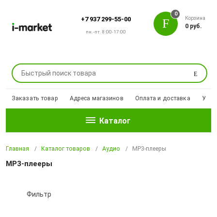
0
Корзина
+7 937 299-55-00
0 руб.
пн.-пт. 8:00-17:00
Поиск
Заказать товар
Адреса магазинов
Оплата и доставка
Уцен
Каталог
Главная
Каталог товаров
Аудио
МP3-плееры
МP3-плееры
Фильтр