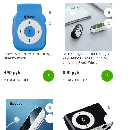
Подбор параметров
Розничная цена
Плеер MP3 RITMIX RF-1015,
Беспроводной адаптер для
цвет голубой
наушников BASEUS Audio
converter BA02 Wireless
Цвет
Adapter NGBA01-01, цвет
черный
490 руб.
890 руб.
Голубой
Наличие:
2 шт.
Наличие:
3 шт.
Черный
Наличие в магазинах
Бавлы, ул.Пионерская, 11
Бугульма, ул.Советская, 82