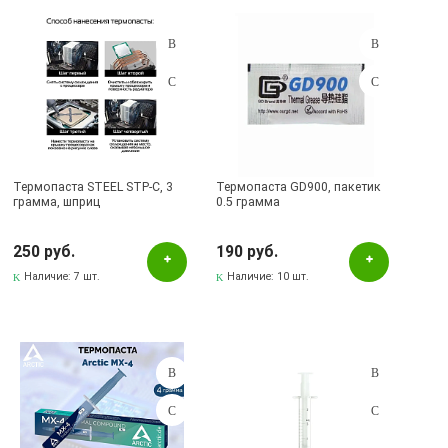
Прозрачный
Рисунок
Серебристый
Серый
Черный
Термопаста STEEL STP-C, 3
Термопаста GD900, пакетик
грамма, шприц
0.5 грамма
Бренд
250 руб.
190 руб.
ARCTIC
Наличие:
7 шт.
Наличие:
10 шт.
Cablexpert
GD900
Halnziye
SMARTBUY
STEEL
КПТ-8