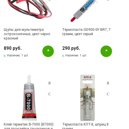
Щупы для мультиметра
Термопаста GD900-SY BR7, 7
остроконечные, цвет черно
грамм, цвет серый
красный
890 руб.
290 руб.
Наличие:
1 шт.
Наличие:
1 шт.
Клей герметик B-7000 (B7000)
Термопаста КПТ-8, шприц 8
для проклейки тачскринов и
грамм