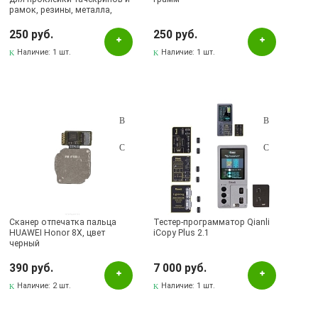
рамок, резины, металла,
пластика, кожи, керамики,
текстильных материалов,
250 руб.
250 руб.
прозрачный (50ml).
Наличие:
1 шт.
Наличие:
1 шт.
Сканер отпечатка пальца
Тестер-программатор Qianli
HUAWEI Honor 8X, цвет
iCopy Plus 2.1
черный
390 руб.
7 000 руб.
Наличие:
2 шт.
Наличие:
1 шт.