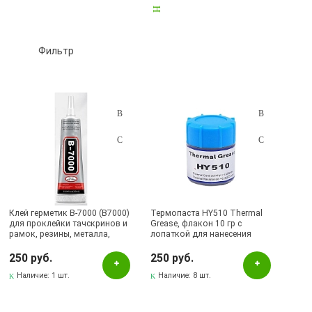
Наборы инструментов и отверток
7
Фильтр
Подбор параметров
Розничная цена
Клей герметик B-7000 (B7000)
Термопаста HY510 Thermal
для проклейки тачскринов и
Grease, флакон 10 гр с
рамок, резины, металла,
лопаткой для нанесения
Цвет
пластика, кожи, керамики,
пасты
текстильных материалов,
250 руб.
250 руб.
прозрачный (25ml)
Белый
Наличие:
1 шт.
Наличие:
8 шт.
Желтый
Золотистый