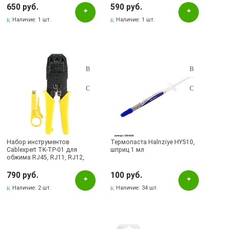
цвет черно желтый
кабелей, цвет черно синий
650 руб.
590 руб.
Наличие:
1 шт.
Наличие:
1 шт.
Набор инструментов
Термопаста Halnziye HY510,
Cablexpert TK-TP-01 для
шприц 1 мл
обжима RJ45, RJ11, RJ12,
RJ9 и снятия изоляции с
кабелей, цвет черно желтый
790 руб.
100 руб.
Наличие:
2 шт.
Наличие:
34 шт.