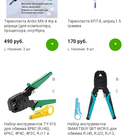
Наличие в магазинах
Термопаста Arctic MX-4 4гр в
Термопаста КПТ-8, шприц 1.5
шприце (для компьютера,
грамма
Pаспределительный центр
процессора, ноутбука,
видеокарт)
Альметьевск, ул.Ленина, 132, ТЦ ЛЕНТА
490 руб.
170 руб.
Бавлы, ул.Пионерская, 11
Наличие:
2 шт.
Наличие:
8 шт.
Бугульма, ул.Ленина, 145, ТЦ ЭССЕН
Бугульма, ул.Ленина, 2Б, ТД ТЕХНОПОЛИС
Бугульма, ул.М.Джалиля, 7, ЦУМ
Бугульма, ул.Советская, 82
Бугульма, ул.Тукая, 70
Лениногорск, ул.Вахитова, 5, (АВТОВОКЗАЛ)
Лениногорск, ул.Гафиатуллина, 9, (ЦЕНТР)
Набор инструментов TY-315
Набор инструментов
Лениногорск, ул.Кутузова, 9А, (БРИЗ)
для обжима 8P8C (RJ45),
SMARTBUY SBT-WCR-5 для
6P6C, 4P4C, 4P2C, RJ11 и
обжима RJ45, RJ22, RJ12,
Октябрьский, пр-кт Ленина, 59/1 (ВЕРБА)
снятия изоляции с кабелей,
RJ11 и снятия изоляции с