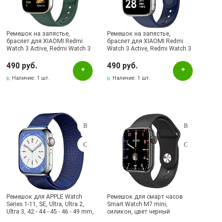
Салатовый
Серебристый
Ремешок на запястье,
Ремешок на запястье,
браслет для XIAOMI Redmi
браслет для XIAOMI Redmi
Серый
Watch 3 Active, Redmi Watch 3
Watch 3 Active, Redmi Watch 3
Lite, силикон, цвет темно-
Lite, силикон, цвет темно-
Синий
зеленый
синий
490 руб.
490 руб.
сиреневый
Наличие:
1 шт.
Наличие:
1 шт.
Сиреневый
Темно-зеленый
Темно-синий
Фиолетовый
Хамелеон
черный
Черный
Ремешок для APPLE Watch
Ремешок для смарт часов
Series 1-11, SE, Ultra, Ultra 2,
Smart Watch M7 mini,
Ultra 3, 42 - 44 - 45 - 46 - 49 mm,
силикон, цвет черный
Наличие в магазинах
кроме 10/11 серии 42 mm,