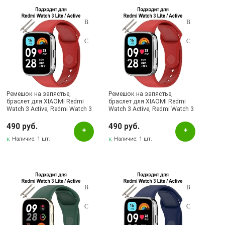
Бордовый
Голубой
Желтый
Зеленый
Золотистый
Ремешок на запястье,
Ремешок на запястье,
Коричневый
браслет для XIAOMI Redmi
браслет для XIAOMI Redmi
Watch 3 Active, Redmi Watch 3
Watch 3 Active, Redmi Watch 3
Красный
Lite, силикон, цвет голубой
Lite, силикон, цвет красный
490 руб.
490 руб.
красный
Наличие:
1 шт.
Наличие:
1 шт.
мятный
Оранжевый
Прозрачный
пурпурный
Рисунок
Розовый