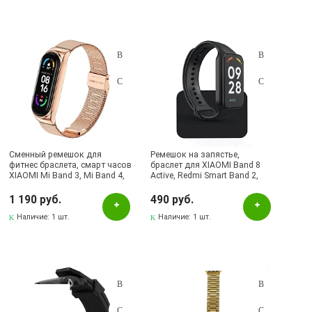
Сменный ремешок для
Ремешок на запястье,
фитнес браслета, смарт часов
браслет для XIAOMI Band 8
XIAOMI Mi Band 3, Mi Band 4,
Active, Redmi Smart Band 2,
Mi Band 5, Mi Band 6, металл,
силикон, цвет черный
цвет золотистый
1 190 руб.
490 руб.
Наличие:
1 шт.
Наличие:
1 шт.