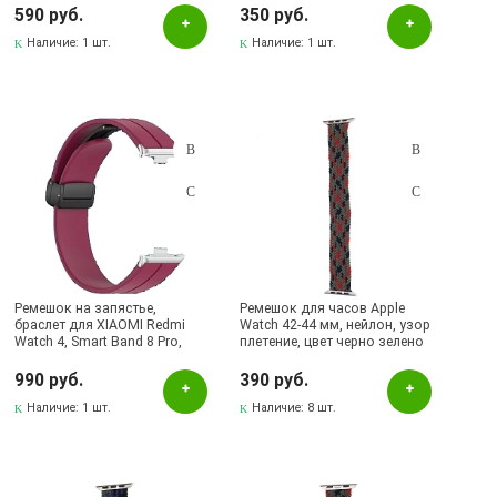
цвет синий
590 руб.
350 руб.
Pаспределительный центр
Наличие:
1 шт.
Наличие:
1 шт.
Альметьевск, ул.Ленина, 132, ТЦ ЛЕНТА
Бавлы, ул.Пионерская, 11
Бугульма, ул.Ленина, 145, ТЦ ЭССЕН
Бугульма, ул.Ленина, 2Б, ТД ТЕХНОПОЛИС
Бугульма, ул.Советская, 82
Бугульма, ул.Тукая, 70
Лениногорск, ул.Вахитова, 5, (АВТОВОКЗАЛ)
Ремешок на запястье,
Ремешок для часов Apple
Лениногорск, ул.Гафиатуллина, 9, (ЦЕНТР)
браслет для XIAOMI Redmi
Watch 42-44 мм, нейлон, узор
Watch 4, Smart Band 8 Pro,
плетение, цвет черно зелено
Лениногорск, ул.Кутузова, 9А, (БРИЗ)
цвет бордовый
красный
990 руб.
390 руб.
Наличие:
1 шт.
Наличие:
8 шт.