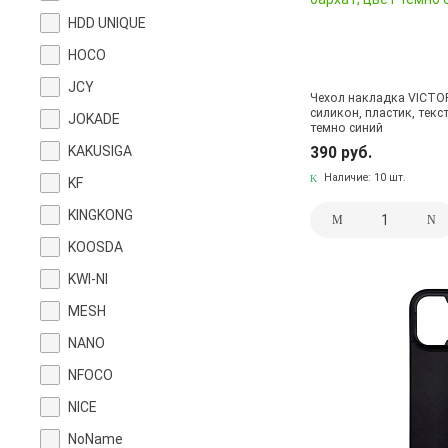
HDD UNIQUE
HOCO
JCY
Чехол накладка VICTOR
силикон, пластик, текс
JOKADE
темно синий
KAKUSIGA
390 руб.
Наличие:
10 шт.
KF
KINGKONG
KOOSDA
KWI-NI
MESH
NANO
NFOCO
NICE
NoName