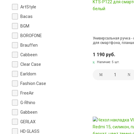
ArtStyle
Bacas
BGM
BOROFONE
Универсальная ручка -
для смартфона, планше
Brauffen
1 190 руб.
Cabbeen
Наличие:
5 шт.
Clear Case
Earldom
Fashion Case
FreeAir
G-Rhino
Gabbeen
GERLAX
HD GLASS