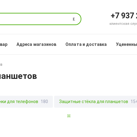
+7 937
Поиск
клиентская служб
овар
Адреса магазинов
Оплата и доставка
Уцененны
ов
ланшетов
нки для телефонов
180
Защитные стёкла для планшетов
15
Чехлы для телефонов
14980
Держатели
56