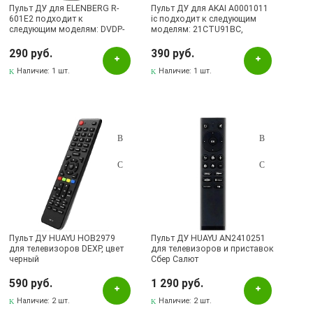
Пульт ДУ для ELENBERG R-
Пульт ДУ для AKAI A0001011
601E2 подходит к
ic подходит к следующим
следующим моделям: DVDP-
моделям: 21CTU91BC,
2410.
21CTU93BC, 21CTU94BC.
290 руб.
390 руб.
Наличие:
1 шт.
Наличие:
1 шт.
Пульт ДУ HUAYU HOB2979
Пульт ДУ HUAYU AN2410251
для телевизоров DЕXP, цвет
для телевизоров и приставок
черный
Сбер Салют
590 руб.
1 290 руб.
Наличие:
2 шт.
Наличие:
2 шт.