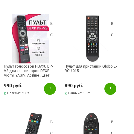
Пульт голосовой HUAYU DP-
Пульт для приставки Glоbo E-
V2 для телевизоров DЕXP,
RСU-015
Viomi, YASIN, Aceline , цвет
черный
990 руб.
890 руб.
Наличие:
2 шт.
Наличие:
1 шт.