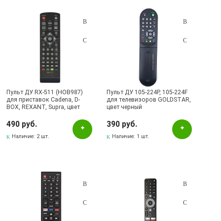
Серый
Чёрно-серебристый
Чёрный
Черно-серебристый
Черный
Пульт ДУ RX-511 (HOB987)
Пульт ДУ 105-224P, 105-224F
для приставок Cadena, D-
для телевизоров GOLDSTAR,
Бренд
BOX, REXANT, Supra, цвет
цвет черный
черный
490 руб.
390 руб.
ARMMEDIA
Наличие:
2 шт.
Наличие:
1 шт.
BBK
HUAYU
ISA
JVC
KROMAX
LEONICS