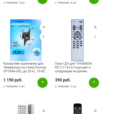
Наличие:
2 шт.
Наличие:
2 шт.
Кронштейн (крепление для
Пульт ДУ для THOMSON
телевизора на стену) Kromax
RC111TA1G подходит к
OPTIMA-202, до 25 кг, 15-42",
следующим моделям:
настенный, наклонно-
15MH183KG, 20DG132,
поворотный, цвет черный
20MF130G, 20MG132,
1 190 руб.
390 руб.
21DG132, 21DM135KG,
Наличие:
5 шт.
21DR182, 21MG132,
Наличие:
1 шт.
21MG132RM, 21MG172,
21MX132, 21MX172, 25DG182,
28DF172, 28WS100,
29DC222KG, 29DM182,
29DX172, 32EX122B5,
32LB115B5.