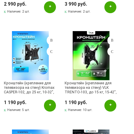
наклонно-поворотный,
наклонно-поворотный,
2 990 руб.
3 990 руб.
выдвижной, цвет черный
выдвижной, цвет черный
Бугульма, ул.Тукая, 70
Наличие:
2 шт.
Наличие:
2 шт.
Лениногорск, ул.Вахитова, 5, (АВТОВОКЗАЛ)
Лениногорск, ул.Гафиатуллина, 9, (ЦЕНТР)
Лениногорск, ул.Кутузова, 9А, (БРИЗ)
Октябрьский, пр-кт Ленина, 59/1 (ВЕРБА)
Сервисный центр
СКЛАД Бугульма, ул.Гафиатуллина, 45
Кронштейн (крепление для
Кронштейн (крепление для
телевизора на стену) Kromax
телевизора на стену) VLK
CASPER-102, до 25 кг, 10-32",
TRENTO-103, до 15 кг, 15-42",
настенный, наклонно-
настенный, наклонно-
поворотный, цвет черный
поворотный, цвет черный
1 190 руб.
1 190 руб.
Наличие:
5 шт.
Наличие:
10 шт.