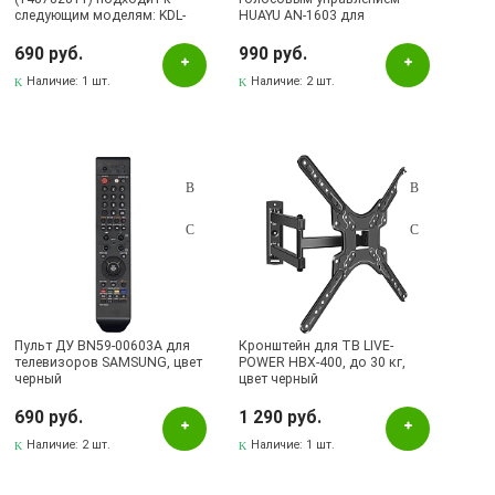
следующим моделям: KDL-
HUAYU AN-1603 для
37EX402, KDL-32EX402, KDL-
телевизоров DEXP, HI, NOVEX,
26EX302.
Витязь (Vityas), HYUNDAI,
690 руб.
990 руб.
LEFF, STARWIND, VEKTA, цвет
Наличие:
1 шт.
черный
Наличие:
2 шт.
Пульт ДУ BN59-00603A для
Кронштейн для ТВ LIVE-
телевизоров SAMSUNG, цвет
POWER HBX-400, до 30 кг,
черный
цвет черный
690 руб.
1 290 руб.
Наличие:
2 шт.
Наличие:
1 шт.