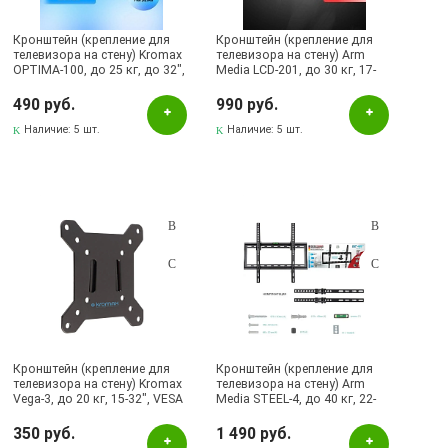
Кронштейн (крепление для
Кронштейн (крепление для
телевизора на стену) Kromax
телевизора на стену) Arm
OPTIMA-100, до 25 кг, до 32",
Media LCD-201, до 30 кг, 17-
настенный, фиксированный,
42", vesa до 200x200,
цвет черный
настенный, наклонно-
490 руб.
990 руб.
поворотный, цвет черный
Наличие:
5 шт.
Наличие:
5 шт.
Кронштейн (крепление для
Кронштейн (крепление для
телевизора на стену) Kromax
телевизора на стену) Arm
Vega-3, до 20 кг, 15-32", VESA
Media STEEL-4, до 40 кг, 22-
50x50/75x75/100x100,
65", vesa 400x400, настенный,
сверхтонкий (9 мм),
наклонный, цвет черный
350 руб.
1 490 руб.
фиксированный, цвет черный