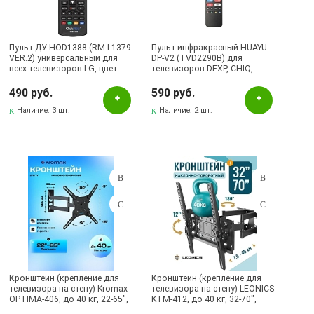
LG
OnLime
Пульт ДУ HOD1388 (RM-L1379
Пульт инфракрасный HUAYU
VER.2) универсальный для
DP-V2 (TVD2290B) для
Samsung
всех телевизоров LG, цвет
телевизоров DЕXP, CHIQ,
черный
Viomi, YASIN, Aceline, без
TUAREX
голосового управления, цвет
490 руб.
590 руб.
черный
VLK
Наличие:
3 шт.
Наличие:
2 шт.
Наличие в магазинах
Pаспределительный центр
Альметьевск, ул.Ленина, 132, ТЦ ЛЕНТА
Бавлы, ул.Пионерская, 11
Бугульма, ул.Ленина, 145, ТЦ ЭССЕН
Бугульма, ул.Ленина, 2Б, ТД ТЕХНОПОЛИС
Кронштейн (крепление для
Кронштейн (крепление для
Бугульма, ул.М.Джалиля, 7, ЦУМ
телевизора на стену) Kromax
телевизора на стену) LEONICS
OPTIMA-406, до 40 кг, 22-65",
KTM-412, до 40 кг, 32-70",
Бугульма, ул.Советская, 82
VESA до 400x400, настенный,
VESA до 400x400, настенный,