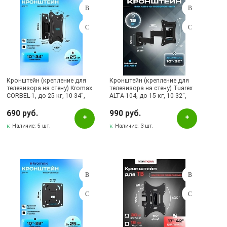
Кронштейн (крепление для
Кронштейн (крепление для
телевизора на стену) Kromax
телевизора на стену) Tuarex
CORBEL-1, до 25 кг, 10-34",
ALTA-104, до 15 кг, 10-32",
настенный, наклонно-
vesa до 100x100, настенный,
поворотный, цвет черный
наклонно-поворотный, цвет
690 руб.
990 руб.
черный
Наличие:
5 шт.
Наличие:
3 шт.