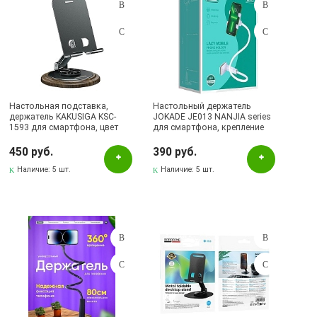
Настольная подставка,
Настольный держатель
держатель KAKUSIGA KSC-
JOKADE JE013 NANJIA series
1593 для смартфона, цвет
для смартфона, крепление
серый
настольный / трубный зажим,
цвет белый
450 руб.
390 руб.
Наличие:
5 шт.
Наличие:
5 шт.