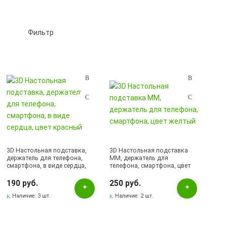
Фильтр
Подбор параметров
Розничная цена
3D Настольная подставка,
3D Настольная подставка
держатель для телефона,
ММ, держатель для
смартфона, в виде сердца,
телефона, смартфона, цвет
Цвет
цвет красный
желтый
190 руб.
250 руб.
Белый
Наличие:
3 шт.
Наличие:
2 шт.
Желтый
Зеленый