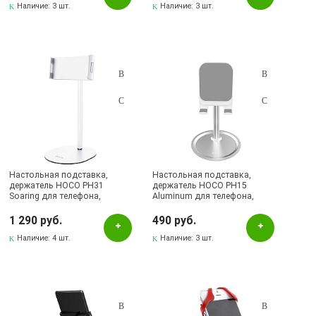
Наличие:
3 шт.
Наличие:
3 шт.
Настольная подставка,
Настольная подставка,
держатель HOCO PH31
держатель HOCO PH15
Soaring для телефона,
Aluminum для телефона,
смартфона, планшета, цвет
смартфона, планшета, цвет
белый
серебристый
1 290 руб.
490 руб.
Наличие:
4 шт.
Наличие:
3 шт.