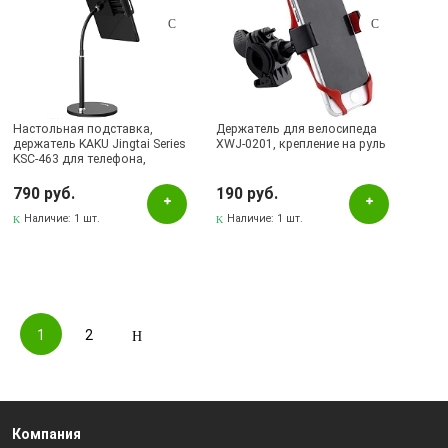
Настольная подставка,
Держатель для велосипеда
держатель KAKU Jingtai Series
XWJ-0201, крепление на руль
KSC-463 для телефона,
смартфона, планшета, цвет
черный
790 руб.
190 руб.
Наличие:
1 шт.
Наличие:
1 шт.
1
2
Компания