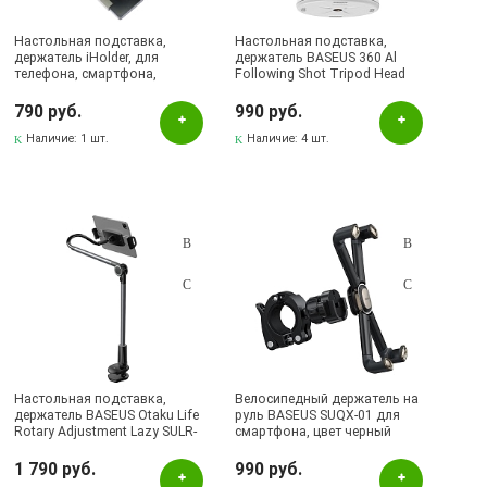
Настольная подставка,
Настольная подставка,
держатель iHolder, для
держатель BASEUS 360 Al
телефона, смартфона,
Following Shot Tripod Head
планшета, цвет черный
SUYT-B02 для телефона,
смартфона, обнаружение лиц,
790 руб.
990 руб.
цвет белый (распродажа
Наличие:
1 шт.
-50%)
Наличие:
4 шт.
Настольная подставка,
Велосипедный держатель на
держатель BASEUS Otaku Life
руль BASEUS SUQX-01 для
Rotary Adjustment Lazy SULR-
смартфона, цвет черный
B0G для телефона,
смартфона, планшета, цвет
1 790 руб.
990 руб.
темно серый