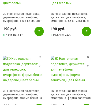
JCY
JOKADE
3D Настольная подставка,
3D Настольная подставка,
держатель для телефона,
держатель для телефона,
KAKUSIGA
смартфона, 6.5 x 12 см, цвет
смартфона, 6.5 x 12 см, цвет
белый
желтый
190 руб.
190 руб.
Наличие в магазинах
Наличие:
3 шт.
Наличие:
2 шт.
Pаспределительный центр
Альметьевск, ул.Ленина, 132, ТЦ ЛЕНТА
Бавлы, ул.Пионерская, 11
Бугульма, ул.Ленина, 145, ТЦ ЭССЕН
Бугульма, ул.Ленина, 2Б, ТД ТЕХНОПОЛИС
Бугульма, ул.М.Джалиля, 7, ЦУМ
Бугульма, ул.Советская, 82
3D Настольная подставка,
3D Настольная подставка,
Бугульма, ул.Тукая, 70
держатель для телефона,
держатель для телефона,
смартфона, форма белки на
смартфона, форма завитков,
Лениногорск, ул.Вахитова, 5, (АВТОВОКЗАЛ)
дереве, цвет белый
цвет белый