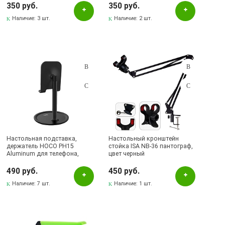
(распродажа -48%)
(распродажа -48%)
350 руб.
350 руб.
Наличие:
3 шт.
Наличие:
2 шт.
Настольная подставка,
Настольный кронштейн
держатель HOCO PH15
стойка ISA NB-36 пантограф,
Aluminum для телефона,
цвет черный
смартфона, планшета, цвет
черный
490 руб.
450 руб.
Наличие:
7 шт.
Наличие:
1 шт.