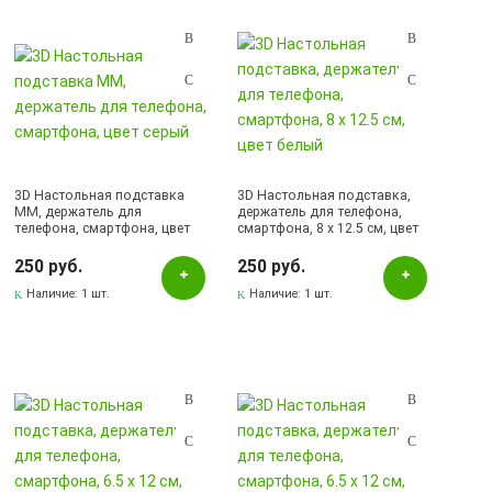
Красный
Пластик
Пурпурный
Рисунок
Себреристый
3D Настольная подставка
3D Настольная подставка,
Сереберистый
ММ, держатель для
держатель для телефона,
телефона, смартфона, цвет
смартфона, 8 x 12.5 см, цвет
Серебристый
серый
белый
250 руб.
250 руб.
Серый
Наличие:
1 шт.
Наличие:
1 шт.
Черный
Бренд
BOROFONE
Earldom
HOCO