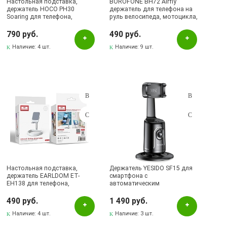
Настольная подставка,
BOROFONE BH72 Airfly
держатель HOCO PH30
держатель для телефона на
Soaring для телефона,
руль велосипеда, мотоцикла,
смартфона, планшета, цвет
цвет черный
белый
790 руб.
490 руб.
Наличие:
4 шт.
Наличие:
9 шт.
Настольная подставка,
Держатель YESIDO SF15 для
держатель EARLDOM ET-
смартфона с
EH138 для телефона,
автоматическим
смартфона, планшета, цвет
отслеживанием лица, цвет
бело серебристый
черный (распродажа -50%)
490 руб.
1 490 руб.
Наличие:
4 шт.
Наличие:
3 шт.