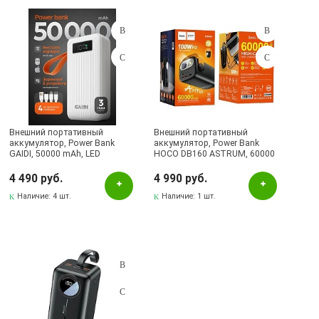
Подбор параметров
Розничная цена
Внешний портативный
Внешний портативный
аккумулятор, Power Bank
аккумулятор, Power Bank
GAIDI, 50000 mAh, LED
HOCO DB160 ASTRUM, 60000
Цвет
дисплей, PD20W, QC3.0, 4
mAh, LED дисплей, LED
встроенных провода:
фонарь, 100W, PD100W,
4 490 руб.
4 990 руб.
lightning, micro, USB и type-C,
Черный
QC3.0, цвет черный
цвет черный
Наличие:
4 шт.
Наличие:
1 шт.
Бренд
HOCO
Yesido
Наличие в магазинах