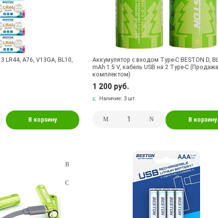
 LR44, A76, V13GA, BL10,
Аккумулятор с входом Type-C BESTON D, BL
mAh 1.5 V, кабель USB на 2 Type-C (Продаж
комплектом)
1 200 руб.
Наличие:
3 шт.
В корзину
В корзину