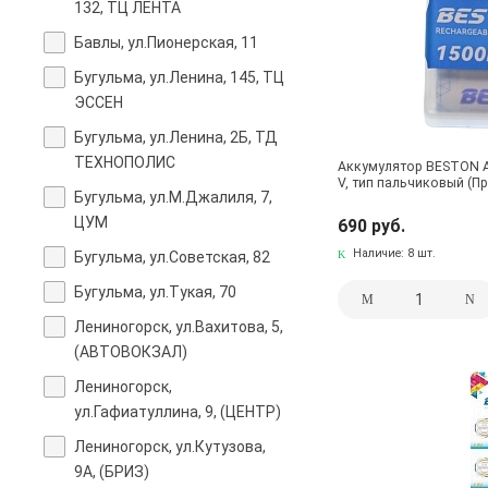
132, ТЦ ЛЕНТА
Бавлы, ул.Пионерская, 11
Бугульма, ул.Ленина, 145, ТЦ
ЭССЕН
Бугульма, ул.Ленина, 2Б, ТД
ТЕХНОПОЛИС
Аккумулятор BESTON AA
V, тип пальчиковый (
Бугульма, ул.М.Джалиля, 7,
ЦУМ
690 руб.
Наличие:
8 шт.
Бугульма, ул.Советская, 82
Бугульма, ул.Тукая, 70
Лениногорск, ул.Вахитова, 5,
(АВТОВОКЗАЛ)
Лениногорск,
ул.Гафиатуллина, 9, (ЦЕНТР)
Лениногорск, ул.Кутузова,
9А, (БРИЗ)