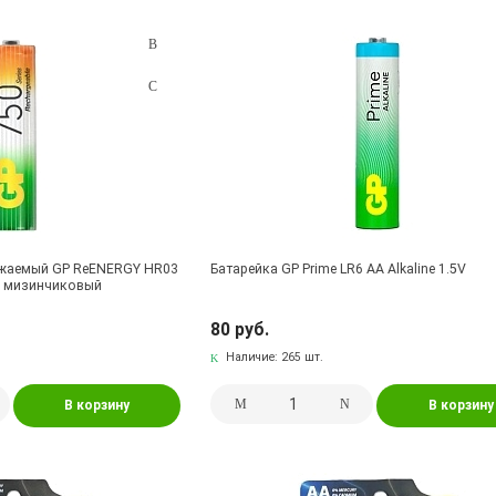
яжаемый GP ReENERGY HR03
Батарейка GP Prime LR6 AA Alkaline 1.5V
п мизинчиковый
80 руб.
Наличие:
265 шт.
В корзину
В корзину