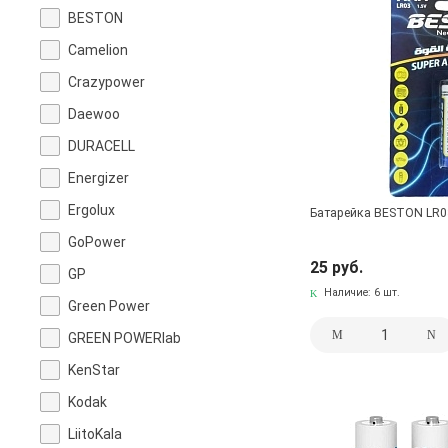
BESTON
Camelion
Crazypower
Daewoo
DURACELL
Energizer
Ergolux
Батарейка BESTON LR03, 
GoPower
25 руб.
GP
Наличие:
6 шт.
Green Power
GREEN POWERlab
KenStar
Kodak
LiitoKala