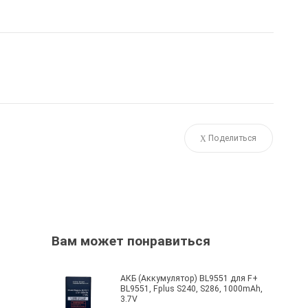
Поделиться
Вам может понравиться
АКБ (Аккумулятор) BL9551 для F+
BL9551, Fplus S240, S286, 1000mAh,
3.7V