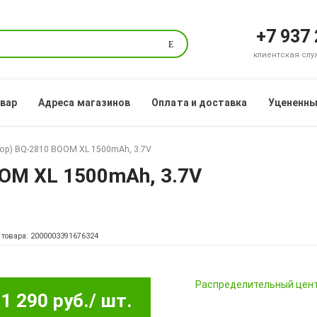
+7 937
Поиск
клиентская служб
овар
Адреса магазинов
Оплата и доставка
Уцененны
ор) BQ-2810 BOOM XL 1500mAh, 3.7V
OM XL 1500mAh, 3.7V
 товара: 2000003391676324
Pаспределительный цен
1 290 руб.
/ шт.