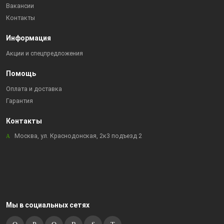
Бугульма, ул.Советская, 82
Вакансии
Бугульма, ул.Тукая, 70
Контакты
Лениногорск, ул.Гафиатуллина, 9, (ЦЕНТР)
Информация
Лениногорск, ул.Кутузова, 9А, (БРИЗ)
Акции и спецпредложения
Помощь
Оплата и доставка
Гарантия
Контакты
Москва, ул. Краснодонская, 2к3 подъезд 2
Мы в социальных сетях