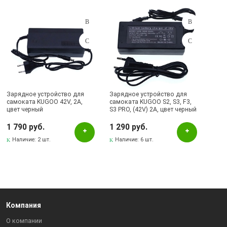
Подбор параметров
Розничная цена
Зарядное устройство для
Зарядное устройство для
самоката KUGOO 42V, 2A,
самоката KUGOO S2, S3, F3,
цвет черный
S3 PRO, (42V) 2A, цвет черный
Цвет
1 790 руб.
1 290 руб.
Черный
Наличие:
2 шт.
Наличие:
6 шт.
Наличие в магазинах
Бавлы, ул.Пионерская, 11
Бугульма, ул.Ленина, 145, ТЦ ЭССЕН
Компания
Бугульма, ул.Ленина, 2Б, ТД ТЕХНОПОЛИС
О компании