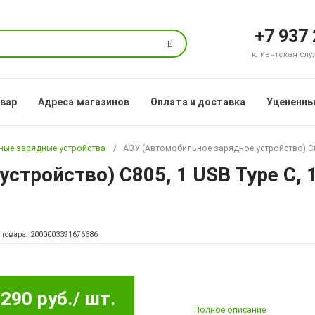
+7 937
Поиск
клиентская служб
овар
Адреса магазинов
Оплата и доставка
Уцененны
ые зарядные устройства
АЗУ (Автомобильное зарядное устройство) C80
стройство) C805, 1 USB Type C, 
 товара: 2000003391676686
290 руб.
/ шт.
Полное описание