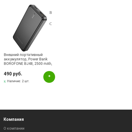
Подбор параметров
Цвет
Черный
Бренд
Внешний портативный
аккумулятор, Power Bank
BOROFONE
BOROFONE BJ48, 2500 mAh,
цвет черный
490 руб.
Наличие в магазинах
Наличие:
2 шт.
Бавлы, ул.Пионерская, 11
Бугульма, ул.Ленина, 145, ТЦ ЭССЕН
Бугульма, ул.Ленина, 2Б, ТД ТЕХНОПОЛИС
Компания
О компании