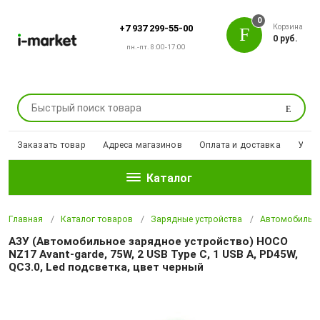
0
Корзина
+7 937 299-55-00
0 руб.
пн.-пт. 8:00-17:00
Поиск
Заказать товар
Адреса магазинов
Оплата и доставка
Уцен
Каталог
Главная
Каталог товаров
Зарядные устройства
Автомобильны
АЗУ (Автомобильное зарядное устройство) HOCO
NZ17 Avant-garde, 75W, 2 USB Type C, 1 USB A, PD45W,
QC3.0, Led подсветка, цвет черный