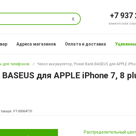
+7 937
Поиск
клиентская служб
овар
Адреса магазинов
Оплата и доставка
Уцененны
ы для телефонов
Чехол аккумулятор, Power Bank BASEUS для APPLE iPhone
 BASEUS для APPLE iPhone 7, 8 pl
 товара: УТ-00064731
Pаспределительный цен