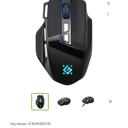
Код товара: 4745090822748