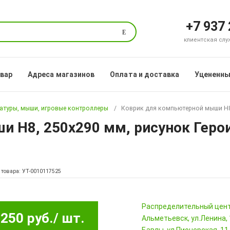
+7 937
Поиск
клиентская служб
овар
Адреса магазинов
Оплата и доставка
Уцененны
атуры, мыши, игровые контроллеры
Коврик для компьютерной мыши H8,
 H8, 250х290 мм, рисунок Геро
 товара: УТ-0010117525
Pаспределительный цен
250 руб.
/ шт.
Альметьевск, ул.Ленина,