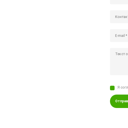
Я сог
Отправ