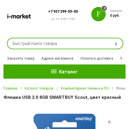
0
Корзина
+7 937 299-55-00
0 руб.
пн.-пт. 8:00-17:00
Поиск
Заказать товар
Адреса магазинов
Оплата и доставка
Уцен
Каталог
Главная
Каталог товаров
Компьютерная техника и ПО
Флешка
Флешка USB 2.0 8GB SMARTBUY Scout, цвет красный