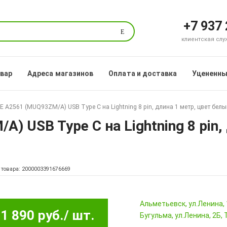
+7 937
Поиск
клиентская служб
овар
Адреса магазинов
Оплата и доставка
Уцененны
E A2561 (MUQ93ZM/A) USB Type C на Lightning 8 pin, длина 1 метр, цвет бел
 USB Type C на Lightning 8 pin,
 товара: 2000003391676669
Альметьевск, ул.Ленина,
1 890 руб.
/ шт.
Бугульма, ул.Ленина, 2Б