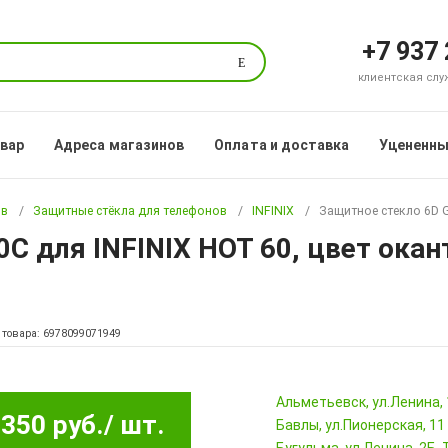
+7 937
Поиск
клиентская служб
овар
Адреса магазинов
Оплата и доставка
Уцененны
ов
Защитные стёкла для телефонов
INFINIX
Защитное стекло 6D G
0C для INFINIX HOT 60, цвет окан
 товара: 6978099071949
Альметьевск, ул.Ленина,
350 руб.
/ шт.
Бавлы, ул.Пионерская, 11