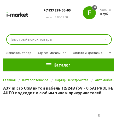
0
Корзина
+7 937 299-55-00
0 руб.
пн.-пт. 8:00-17:00
Поиск
Заказать товар
Адреса магазинов
Оплата и доставка
Уцен
Каталог
Главная
Каталог товаров
Зарядные устройства
Автомобильны
АЗУ micro USB витой кабель 12/24В (5V - 0.5A) PROLIFE
AUTO подходит к любым типам прикуривателей.