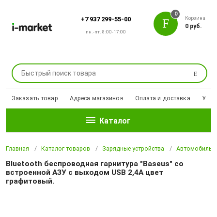
0
Корзина
+7 937 299-55-00
0 руб.
пн.-пт. 8:00-17:00
Поиск
Заказать товар
Адреса магазинов
Оплата и доставка
Уцен
Каталог
Главная
Каталог товаров
Зарядные устройства
Автомобильны
Bluetooth беспроводная гарнитура "Baseus" со
встроенной АЗУ с выходом USB 2,4A цвет
графитовый.