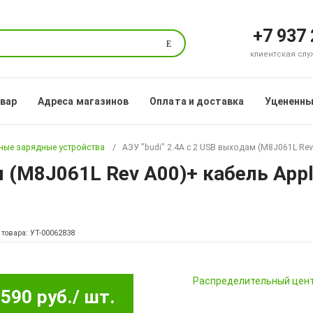
+7 937
Поиск
клиентская служб
овар
Адреса магазинов
Оплата и доставка
Уцененны
ые зарядные устройства
АЗУ "budi" 2.4A с 2 USB выходам (M8J061L Rev 
м (M8J061L Rev A00)+ кабель Appl
 товара: УТ-00062838
Pаспределительный цен
590 руб.
/ шт.