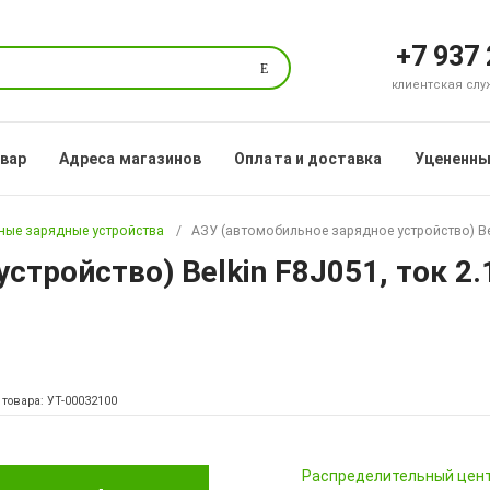
+7 937
Поиск
клиентская служб
овар
Адреса магазинов
Оплата и доставка
Уцененны
ые зарядные устройства
АЗУ (автомобильное зарядное устройство) Bel
стройство) Belkin F8J051, ток 2.
 товара: УТ-00032100
Pаспределительный цен