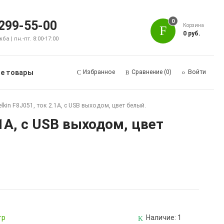
0
 299-55-00
Корзина
0 руб.
а | пн.-пт. 8:00-17:00
е товары
Избранное
Сравнение
(0)
Войти
kin F8J051, ток 2.1A, с USB выходом, цвет белый.
1A, с USB выходом, цвет
тр
Наличие:
1