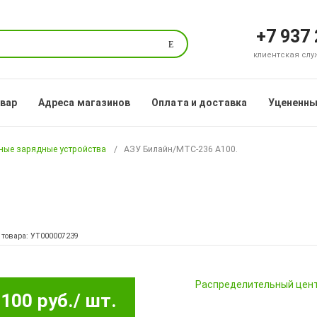
+7 937
Поиск
клиентская служб
овар
Адреса магазинов
Оплата и доставка
Уцененны
ые зарядные устройства
АЗУ Билайн/МТС-236 A100.
 товара: УТ000007239
Pаспределительный цен
100 руб.
/ шт.