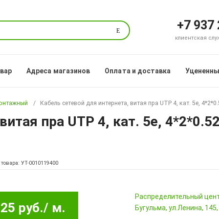
+7 937
Поиск
клиентская служб
овар
Адреса магазинов
Оплата и доставка
Уцененны
монтажный
Кабель сетевой для интернета, витая пра UTP 4, кат. 5e, 4*2*0
витая пра UTP 4, кат. 5e, 4*2*0.5
 товара: УТ-0010119400
Pаспределительный цен
25 руб.
/ м.
Бугульма, ул.Ленина, 145