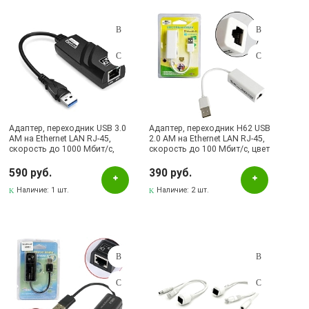
Подбор параметров
Розничная цена
Адаптер, переходник USB 3.0
Адаптер, переходник H62 USB
AM на Ethernet LAN RJ-45,
2.0 AM на Ethernet LAN RJ-45,
скорость до 1000 Мбит/с,
скорость до 100 Мбит/с, цвет
Цвет
цвет черный
белый
590 руб.
390 руб.
Белый
Наличие:
1 шт.
Наличие:
2 шт.
Черный
Наличие в магазинах
Pаспределительный центр
Бавлы, ул.Пионерская, 11