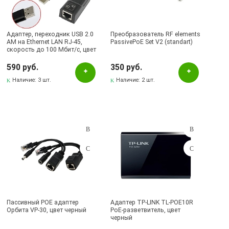
Бугульма, ул.Ленина, 145, ТЦ ЭССЕН
Бугульма, ул.Ленина, 2Б, ТД ТЕХНОПОЛИС
Адаптер, переходник USB 2.0
Бугульма, ул.М.Джалиля, 7, ЦУМ
Преобразователь RF elements
AM на Ethernet LAN RJ-45,
PassivePoE Set V2 (standart)
скорость до 100 Мбит/с, цвет
Бугульма, ул.Советская, 82
черный
590 руб.
350 руб.
Бугульма, ул.Тукая, 70
Наличие:
3 шт.
Наличие:
2 шт.
Октябрьский, пр-кт Ленина, 59/1 (ВЕРБА)
СКЛАД Бугульма, ул.Гафиатуллина, 45
Пассивный POE адаптер
Адаптер TP-LINK TL-POE10R
Орбита VP-30, цвет черный
PoE-разветвитель, цвет
черный