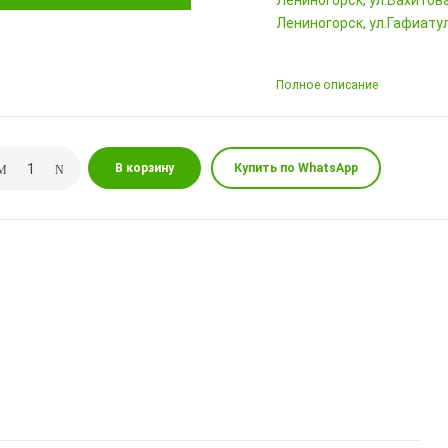
Лениногорск, ул.Вахитова,
Лениногорск, ул.Гафиатул
Полное описание
В корзину
Купить по WhatsApp