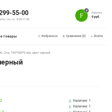
0
 299-55-00
Корзина
0 руб.
а | пн.-пт. 8:00-17:00
е товары
Избранное
Сравнение
(0)
Войти
L One, 780*380*5 мм, цвет черный
 черный
82
Наличие:
1
Наличие:
1