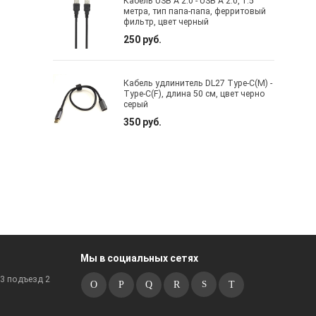
Кабель USB A 2.0 - USB A 2.0, 1.5
метра, тип папа-папа, ферритовый
фильтр, цвет черный
250 руб.
Кабель удлинитель DL27 Type-C(M) -
Type-C(F), длина 50 cм, цвет черно
серый
350 руб.
Мы в социальных сетях
к3 подъезд 2