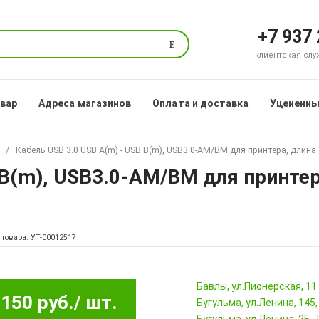
+7 937
Поиск
клиентская служб
овар
Адреса магазинов
Оплата и доставка
Уцененны
Кабель USB 3.0 USB A(m) - USB B(m), USB3.0-AM/BM для принтера, длина 
 B(m), USB3.0-AM/BM для принтера
 товара: УТ-00012517
Бавлы, ул.Пионерская, 11
150 руб.
/ шт.
Бугульма, ул.Ленина, 145