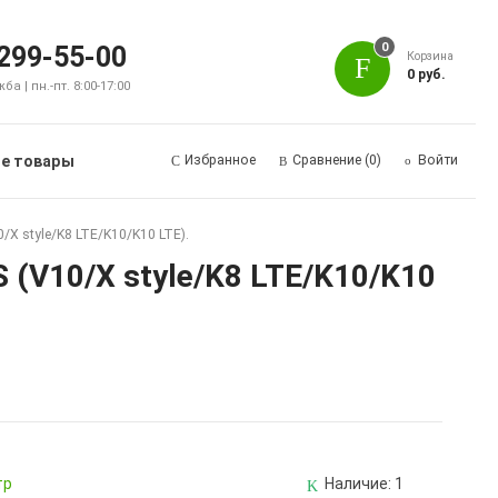
0
 299-55-00
Корзина
0 руб.
а | пн.-пт. 8:00-17:00
е товары
Избранное
Сравнение
(0)
Войти
 style/K8 LTE/K10/K10 LTE).
V10/X style/K8 LTE/K10/K10
тр
Наличие:
1