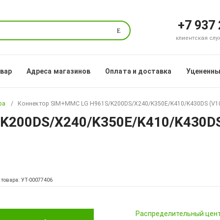
+7 937
Поиск
клиентская служб
овар
Адреса магазинов
Оплата и доставка
Уцененны
ра
Коннектор SIM+MMC LG H961S/K200DS/X240/K350E/K410/K430DS (V10/X
200DS/X240/K350E/K410/K430DS (
 товара: УТ-00077406
Pаспределительный цен