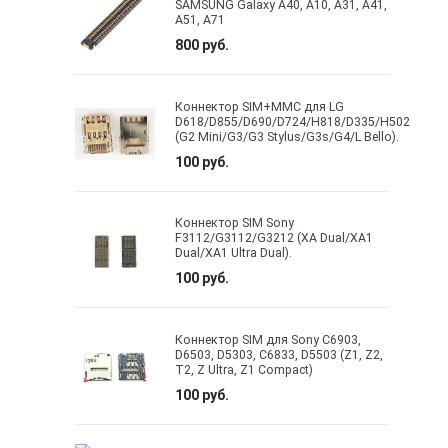
SAMSUNG Galaxy A40, A10, A31, A41,
A51, A71
800 руб.
Коннектор SIM+MMC для LG
D618/D855/D690/D724/H818/D335/H502
(G2 Mini/G3/G3 Stylus/G3s/G4/L Bello).
100 руб.
Коннектор SIM Sony
F3112/G3112/G3212 (XA Dual/XA1
Dual/XA1 Ultra Dual).
100 руб.
Коннектор SIM для Sony C6903,
D6503, D5303, C6833, D5503 (Z1, Z2,
T2, Z Ultra, Z1 Compact)
100 руб.