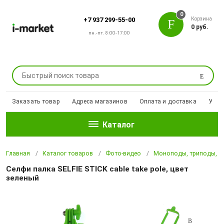
0
Корзина
+7 937 299-55-00
0 руб.
пн.-пт. 8:00-17:00
Поиск
Заказать товар
Адреса магазинов
Оплата и доставка
Уцен
Каталог
Главная
Каталог товаров
Фото-видео
Моноподы, триподы, ш
Селфи палка SELFIE STICK cable take pole, цвет
зеленый