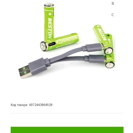
Код товара: 6972443864928