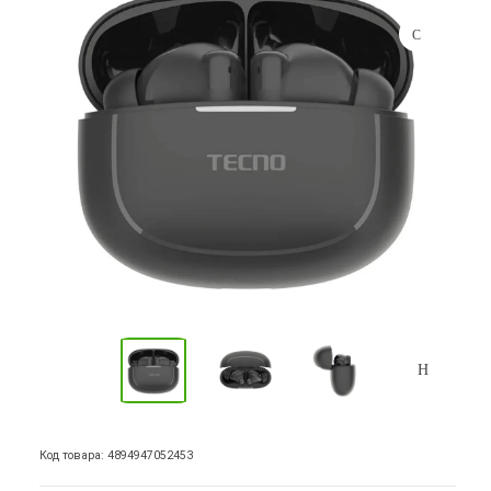
Код товара: 4894947052453