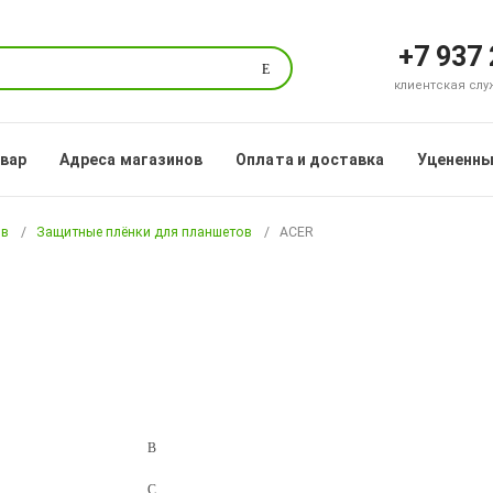
+7 937
Поиск
клиентская служб
овар
Адреса магазинов
Оплата и доставка
Уцененны
ов
Защитные плёнки для планшетов
ACER