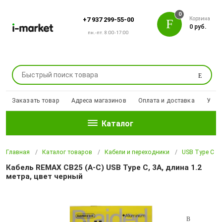
0
Корзина
+7 937 299-55-00
0 руб.
пн.-пт. 8:00-17:00
Поиск
Заказать товар
Адреса магазинов
Оплата и доставка
Уцен
Каталог
Главная
Каталог товаров
Кабели и переходники
USB Type С
Кабель REMAX CB25 (A-C) USB Type C, 3A, длина 1.2
метра, цвет черный