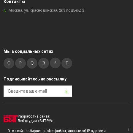
Контакты
Бугульма, ул.М.Джалиля, 7, ЦУМ
Москва, ул. Краснодонская, 2к3 подъезд 2
Бугульма, ул.Советская, 82
Бугульма, ул.Тукая, 70
Лениногорск, ул.Вахитова, 5, (АВТОВОКЗАЛ)
Лениногорск, ул.Гафиатуллина, 9, (ЦЕНТР)
Мы в социальных сетях
Лениногорск, ул.Кутузова, 9А, (БРИЗ)
Октябрьский, пр-кт Ленина, 59/1 (ВЕРБА)
Октябрьский, ул.Островского, 6А / Б113, ТЦ АСТРУМ
Подписывайтесь на рассылку
Скуд.Видео
Разработка сайта:
Веб-студия «БИТРУ»
2023 © i-market |
Пользовательское соглашение
Этот сайт собирает cookie-файлы, данные об IP-адресе и