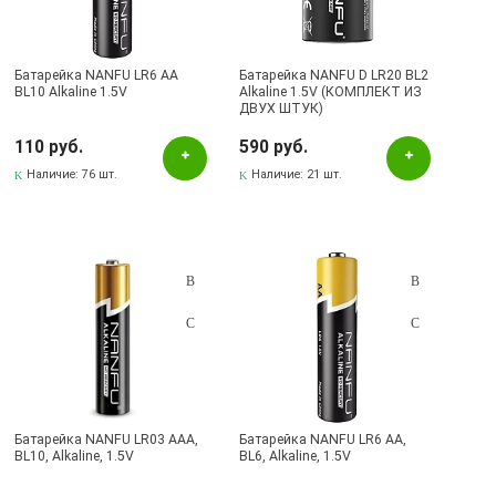
Crazypower
Daewoo
Батарейка NANFU LR6 AA
Батарейка NANFU D LR20 BL2
BL10 Alkaline 1.5V
Alkaline 1.5V (КОМПЛЕКТ ИЗ
DURACELL
ДВУХ ШТУК)
Energizer
110 руб.
590 руб.
Ergolux
Наличие:
76 шт.
Наличие:
21 шт.
GoPower
GP
Green Power
GREEN POWERlab
KenStar
Kodak
Minamoto
Батарейка NANFU LR03 AAA,
Батарейка NANFU LR6 AA,
Nanfu
BL10, Alkaline, 1.5V
BL6, Alkaline, 1.5V
Pairdeer