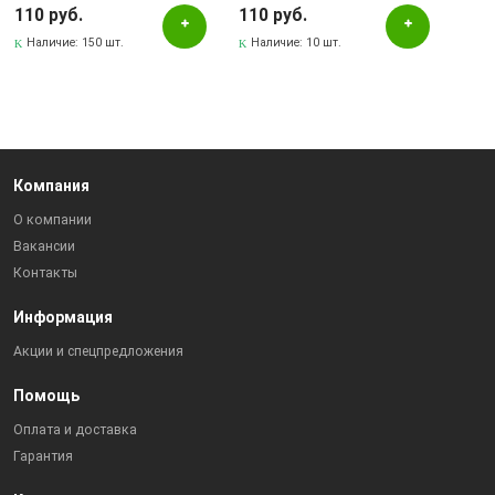
110 руб.
110 руб.
Panasonic
Наличие:
150 шт.
Наличие:
10 шт.
Rekter
Renata
SMARTBUY
TESLA
Компания
Varta
О компании
ФАZA
Вакансии
Контакты
Наличие в магазинах
Информация
Pаспределительный центр
Акции и спецпредложения
Альметьевск, ул.Ленина, 132, ТЦ ЛЕНТА
Помощь
Бавлы, ул.Пионерская, 11
Оплата и доставка
Бугульма, ул.Ленина, 145, ТЦ ЭССЕН
Гарантия
Бугульма, ул.Ленина, 2Б, ТД ТЕХНОПОЛИС