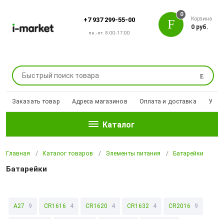
0
Корзина
+7 937 299-55-00
0 руб.
пн.-пт. 8:00-17:00
Поиск
Заказать товар
Адреса магазинов
Оплата и доставка
Уцен
Каталог
Главная
Каталог товаров
Элементы питания
Батарейки
Батарейки
A27
9
CR1616
4
CR1620
4
CR1632
4
CR2016
9