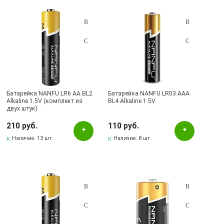
Желтый
Зеленый
Золотистый
Красный
Рисунок
Батарейка NANFU LR6 AA BL2
Батарейка NANFU LR03 AAA
Серебристый
Alkaline 1.5V (комплект из
BL4 Alkaline 1.5V
двух штук)
Серибристый
210 руб.
110 руб.
Серый
Наличие:
13 шт.
Наличие:
8 шт.
Синий
Черный
Бренд
BESTON
Camelion