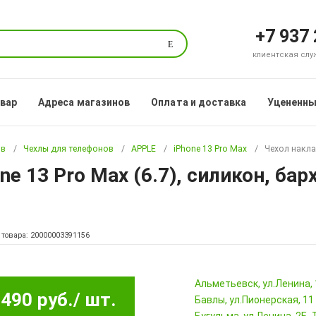
+7 937
Поиск
клиентская служб
овар
Адреса магазинов
Оплата и доставка
Уцененны
ов
Чехлы для телефонов
APPLE
iPhone 13 Pro Max
Чехол наклад
e 13 Pro Max (6.7), силикон, бар
 товара: 20000003391156
Альметьевск, ул.Ленина,
490 руб.
/ шт.
Бавлы, ул.Пионерская, 11